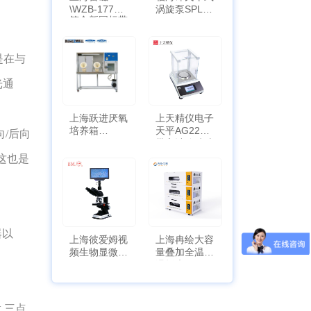
\WZB-177Y
涡旋泵SPL-
符合新国标带
10
定位功能
是在与
光通
上海跃进厌氧
上天精仪电子
培养箱
天平AG2255
/后向
HYQX-III-T
带审计追踪功
能
这也是
器以
上海彼爱姆视
上海冉绘大容
频生物显微镜
量叠加全温恒
BM-4000
温摇床Rsoi-
3030
 三点