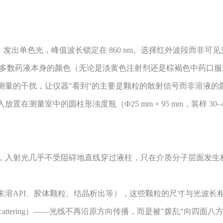
 发出单色光，峰值波长锁定在 860 nm。选择红外波段而非可
，绝大多数药液本身的颜色（无论是淡黄色注射剂还是棕褐色中药口
测量的干扰，让仪器"看到"的主要是颗粒的散射信号而非溶液的
量室中的圆柱形浊度瓶（Ф25 mm × 95 mm，装样 30–4
，入射光几乎不受阻碍地直线穿过液柱，只在介质分子层面发生
溶API、胶体颗粒、结晶析出等），这些颗粒的尺寸与光波长
attering）——光线不再沿原方向传播，而是被"拨乱"向四面八