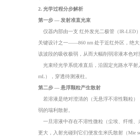
2. 光学过程分步解析
第一步 — 发射准直光束
仪器内部由一支 红外发光二极管（IR-LED）
关键设计之一——860 nm 处于近红外区
该波段的吸收极弱，从而大幅削弱溶液本色对
光束经光学系统准直后，沿固定光路水平射入放置在测
mL），穿透待测液柱。
第二步 — 悬浮颗粒产生散射
若溶液是绝对澄清的（无悬浮不溶性颗粒）
弱的瑞利散射。
一旦溶液中存在不溶性微粒（尘埃、纤维、未
更大，入射光碰到它们便发生米氏散射（Mie sc