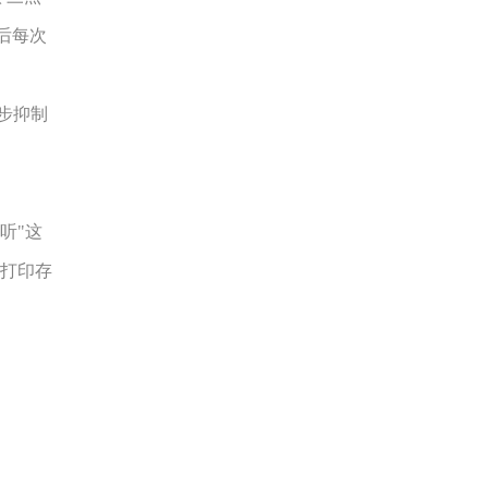
此后每次
一步抑制
听"这
可打印存