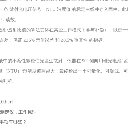
建立一条 散射光电压信号—NTU 浊度值 的标定曲线并存入固件。
U 读数。
路（散射/透射比值的算法变体在某些工作模式下参与补偿），以进
保证 ≤±6% 示值误差 和 ≤0.5% 重复性 的指标。
光，溶液中的不溶性微粒使光发生散射，仪器在 90° 侧向用硅光电池"监
浊度（NTU）/澄清度偏离越大，最终给出一个可量化、可溯源、
浊判断。
0.html
度测定仪，工作原理
事项有哪些？