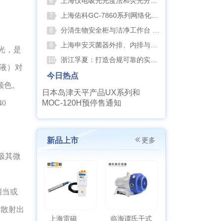
上海仪电吸光光度法和荧光分析法的异同
6
上海佑科GC-7860系列网络化气相色谱仪
7
分清生物安全柜与洁净工作台 苏州安泰科普两类设备差异
8
上海申安灭菌器外排、内排与干燥功能全解析
9
见光，是
浙江孚夏：打造合规可靠的实验室洁净装备
10
服液）对
今日热点
颜色。
日本岛津天平产品UX系列和
0
MOC-120H预停售通知
新品上市
更多
极其微
相当或
方散射出
上海雷磁
临海谭氏干式