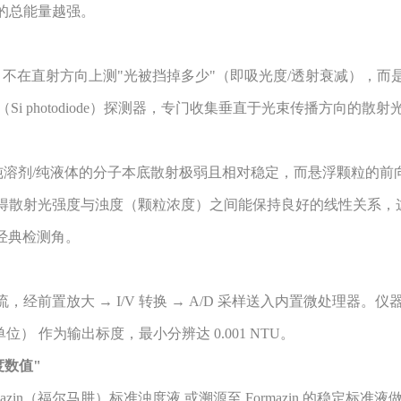
的总能量越强。
 不在直射方向上测"光被挡掉多少"（即吸光度/透射衰减），而
Si photodiode）探测器，专门收集垂直于光束传播方向的散射
纯溶剂/纯液体的分子本底散射极弱且相对稳定，而悬浮颗粒的前向
得散射光强度与浊度（颗粒浓度）之间能保持良好的线性关系，
纳的经典检测角。
置放大 → I/V 转换 → A/D 采样送入内置微处理器。仪
t，散射浊度单位） 作为输出标度，最小分辨达 0.001 NTU。
度数值"
in（福尔马肼）标准浊度液 或溯源至 Formazin 的稳定标准液做