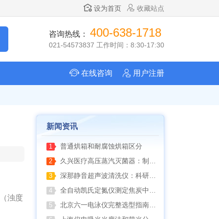
设为首页
收藏站点
400-638-1718
咨询热线：
021-54573837 工作时间：8:30-17:30
在线咨询
用户注册
新闻资讯
普通烘箱和耐腐蚀烘箱区分
1
久兴医疗高压蒸汽灭菌器：制药科研灭菌的可靠之选
2
深那静音超声波清洗仪：科研洁净新标准，安静高效更安心
3
全自动凯氏定氮仪测定焦炭中氮 上海纤检助力焦化行业精准检测
4
法（浊度
北京六一电泳仪完整选型指南（分电泳槽 + 电源两大模块，按实验场景直接匹配）
5