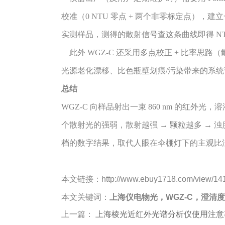
校准（0 NTU 零点 + 两个非零标定点），
实测样品，测得的散射信号查这条曲线即得 NT
此外 WGZ-C 还采用多点校正 + 比率思
光源老化漂移、比色瓶壁划痕/污染带来的系统误差，
总结
WGZ-C 向样品射出一束 860 nm 的红外
个散射光的强弱，散射越强 → 颗粒越多 → 
档的数字结果，取代人眼在伞棚灯下的主观比
本文链接：http://www.ebuy1718.com/view/141
本文关键词：
上海仪电物光，WGZ-C，澄清
上一篇：
上海棱光近红外光谱分析仪使用注意