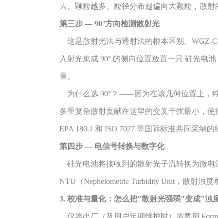
去。颗粒越多、粒径分布越偏向大颗粒，散射
第三步 — 90°方向检测散射光
这是散射光法与透射法的根本区别。WGZ-C
入射光束成 90° 的侧向位置放置一只 硅光电池（
量。
为什么选 90°？——因为在该几何位置上，
多重复杂散射贡献在这里的交叉干扰最小，使
EPA 180.1 和 ISO 7027 等国际标准共同采
第四步 — 电信号转换与数字化
硅光电池将接收到的散射光子流转换为微电流，经前
NTU（Nephelometric Turbidity Uni
3. 校准与量化：怎么把"散射光强弱"变成"浊
仪器出厂（及用户定期维护时）需要用 Formaz