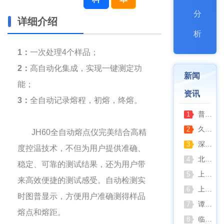
分
详细介绍
析
1
：
一次处理4个样品；
2
：
高自动化集成，实现一键测定功
新闻
能；
资讯
3
：
全自动记录熔程，初熔，终熔。
普通烘箱和耐腐蚀烘箱区分
1
久兴医疗高压蒸汽灭菌器：制药科研灭菌的可靠之选
2
JH60全自动熔点仪完美结合高精
深那静音超声波清洗仪：科研洁净新标准，安静高效更安心
3
度控温技术，不但为用户提供准确、
北京六一电泳仪完整选型指南（分电泳槽 + 电源两大模块，按实验场景直接匹配）
4
稳定、可靠的测试结果，还为用户带
上海仪电吸光光度法和荧光分析法的异同
5
来高效便捷的测试感受。自动检测实
上海佑科GC-7860系列网络化气相色谱仪
6
时图普显示，方便用户准确测得样品
谭氏真空2XZ-2/4直联旋片式真空泵全面升级，取消气镇阀、油镜变大更便捷
7
熔点和熔距。
临海谭氏DVP系列隔膜真空泵：抗腐蚀、高稳定性的实验室与工业真空解决方案
8