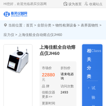
HI
您好，欢迎光临易买仪器网
设为首页
收藏站点
当前位置：
首页
>
全部分类
>
物性检测设备
>
表界面物性
>
应力仪
> 上海佳航全自动熔点仪JH60
上海佳航全自动熔
相
Class
点仪JH60
关
分
市场价
折扣价
22880
请来电咨
类
询
元
品 牌
访问次数
试
佳航仪器
2493
更多>>
验
更新时间