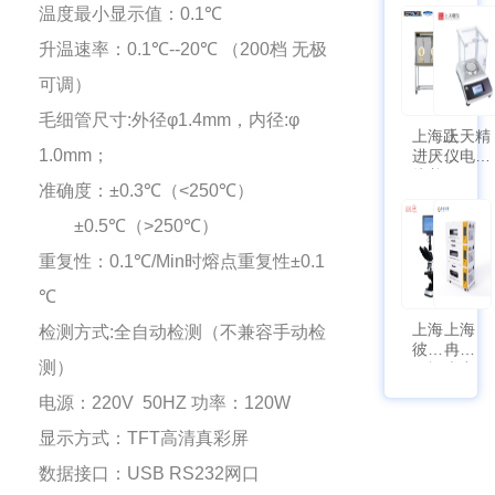
涡旋
温度最小显示值：
0.1
℃
符合
泵
新国
SPL-
升温速率：
0.1
℃
--20
℃ （
200
档 无极
标带
10
定位
可调）
功能
毛细管尺寸
:
外径φ
1.4mm
，内径
:
φ
上海跃
上天精
1.0mm
；
进厌氧
仪电子
培养箱
天平
准确度：±
0.3
℃（
<250
℃）
HYQX-
AG225
III-T
带审计
±
0.5
℃（
>250
℃）
追踪功
能
重复性：
0.1
℃
/Min
时熔点重复性±
0.1
℃
上海
上海
检测方式
:
全自动检测（不兼容手动检
彼爱
冉绘
测）
姆视
大容
频生
量叠
电源：
220V 50HZ
功率：
120W
物显
加全
微镜
温恒
显示方式：
TFT
高清真彩屏
BM-
温摇
4000
床
数据接口：
USB RS232
网口
Rsoi-