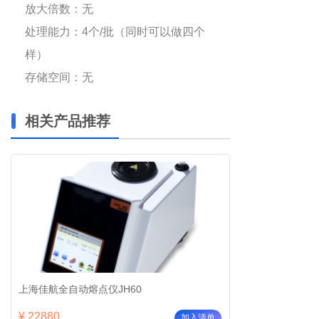
3030
放大倍数：无
处理能力：
4
个
/
批（同时可以做四个
样）
存储空间：无
相关产品推荐
上海佳航全自动熔点仪JH60
¥ 22880
加入清单