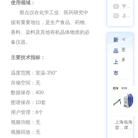
使用领域：
宁波久兴JSM系列手提式压力蒸汽灭菌器：安全高效的实验室灭菌利器
9
熔点仪在化学工业、医药研究中
上海浦春JY系列静水力学天平：工程与科研领域的精准密度测试利器
10
据有重要地位，是生产食品、药物、
香料、染料及其他有机晶体物质的必
新
备仪器。
更
品
主要技术指标：
多
上
温度范围：室温
-350
°
市
存储空间：无
数据保存：
400
图谱保存：
10
套
用户管理：
8
个
视频功能：无
上海
临海
雷磁
谭氏
视频回放：无
\WZB-
干式
177Y