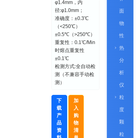
φ1.4mm，内
径:φ1.0mm；
面
准确度：±0.3℃
物
（<250℃）
±0.5℃（>250℃）
性
重复性：0.1℃/Min
热
时熔点重复性
±0.1℃
分
检测方式:全自动检
析
测（不兼容手动检
测）
仪
粒
下
加
载
入
度
产
购
颗
品
物
资
清
粒
料
单