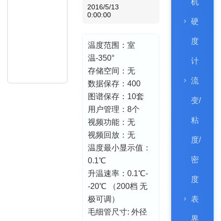
机
2016/5/13
0:00:00
硬
度
温度范围：室
温-350°
计
存储空间：无
流
数据保存：400
图谱保存：10套
变/
用户管理：8个
粘
视频功能：无
视频回放：无
度/
温度最小显示值：
密
0.1℃
升温速率：0.1℃-
度
-20℃ （200档 无
极可调）
表
毛细管尺寸: 外径
界