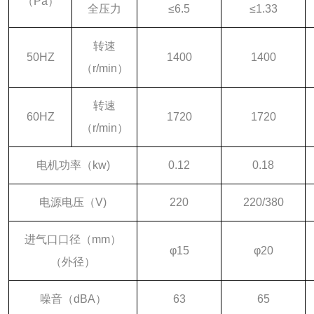
（Pa）
全压力
≤6.5
≤1.33
转速
50HZ
1400
1400
（r/min）
转速
60HZ
1720
1720
（r/min）
电机功率（kw)
0.12
0.18
电源电压（V)
220
220/380
进气口口径（mm）
φ15
φ20
（外径）
噪音（dBA）
63
65