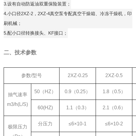
3.设有自动防返油双重保险装置；
4.小口径2XZ-2，2XZ-4真空泵专配真空干燥箱、冷冻干燥机，印
刷机械；
5.配小口径转换接头、KF接口；
二、技术参数
参数/型号
2XZ-0.25
2XZ-0.5
50（HZ）
0.9（0.25）
1.8（0.5）
抽气速率
m3/h(L/S)
60(HZ)
1.1（0.3）
2.1（0.6）
分压力
≤6×10-1
≤6×10-2
极限压力