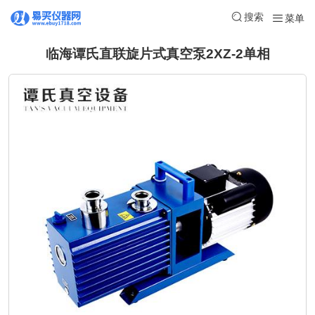
搜索
菜单
临海谭氏直联旋片式真空泵2XZ-2单相