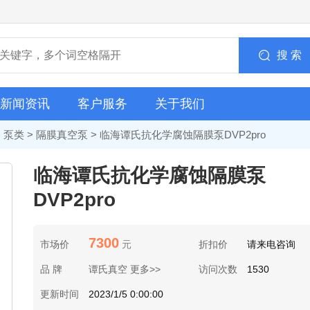
搜 索
新闻资讯
客户服务
关于我们
>
泵类
>
隔膜真空泵
> 临海谭氏抗化学腐蚀隔膜泵DVP2pro
临海谭氏抗化学腐蚀隔膜泵
DVP2pro
7300
市场价
元
折扣价
请来电咨询
品 牌
谭氏真空 更多>>
访问次数
1530
更新时间
2023/1/5 0:00:00