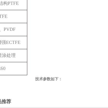
结构
PTFE
TFE
、
PVDF
增强
ECTFE
喷涂处理
≤
60
技术参数如下：
品推荐