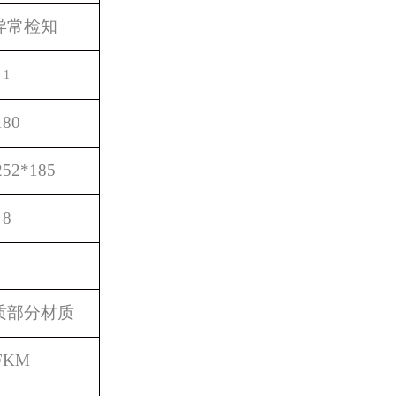
异常检知
1
180
252*185
8
质部分材质
FKM