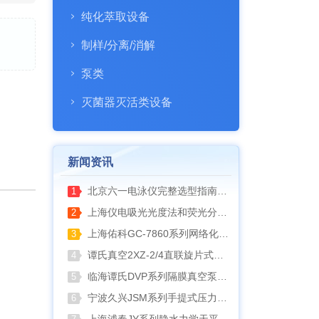
纯化萃取设备
制样/分离/消解
泵类
灭菌器灭活类设备
新闻资讯
北京六一电泳仪完整选型指南（分电泳槽 + 电源两大模块，按实验场景直接匹配）
1
上海仪电吸光光度法和荧光分析法的异同
2
上海佑科GC-7860系列网络化气相色谱仪
3
谭氏真空2XZ-2/4直联旋片式真空泵全面升级，取消气镇阀、油镜变大更便捷
4
临海谭氏DVP系列隔膜真空泵：抗腐蚀、高稳定性的实验室与工业真空解决方案
5
宁波久兴JSM系列手提式压力蒸汽灭菌器：安全高效的实验室灭菌利器
6