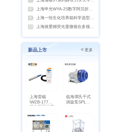
上海浦春JY系列静水力学天平：工程与科研领域的精准密度测试利器
7
上海申光WYA-2S数字阿贝折射仪与低温恒温槽组合应用方案
8
上海一恒生化培养箱科学选型指南
9
上海彼爱姆荧光显微镜在多领域样品荧光成像中的应用与工艺优化
10
新品上市
更多
上海雷磁
临海谭氏干式
\WZB-177Y
涡旋泵SPL-
符合新国标带
10
定位功能