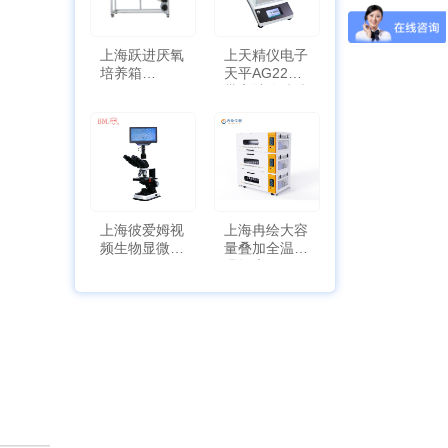
上海跃进厌氧
上天精仪电子
培养箱
天平AG2255
HYQX-III-T
带审计追踪功
能
上海彼爱姆视
上海冉绘大容
频生物显微镜
量叠加全温恒
BM-4000
温摇床Rsoi-
3030