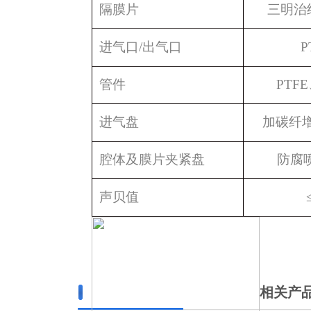
隔膜片
三明治
进气口
/
出气口
P
管件
PTFE
进气盘
加碳纤
腔体及膜片夹紧盘
防腐
声贝值
相关产