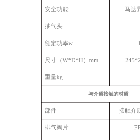
安全功能
马达
抽气头
额定功率
w
尺寸（
W*D*H
）
mm
245*
重量
kg
与介质接触的材质
部件
接触介
排气阀片
F