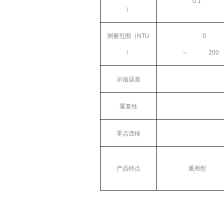
0.1
）
测量范围（
NTU
0
）
～
200
示值误差
重复性
零点漂移
产品特点
通用型