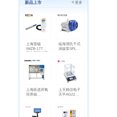
新品上市
更多
上海雷磁
临海谭氏干式
\WZB-177Y
涡旋泵SPL-
符合新国标带
10
定位功能
上海跃进厌氧
上天精仪电子
培养箱
天平AG2255
HYQX-III-T
带审计追踪功
能