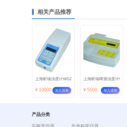
相关产品推荐
Z-2AB (原WGZ-500B)
上海昕瑞浊度计WGZ-4000B
上海昕瑞啤酒浊度计WGZ-2PJ
上海
¥ 10000
¥ 5500
¥ 13
清单
加入清单
加入清单
产品分类
实验室仪器
生命科学仪器