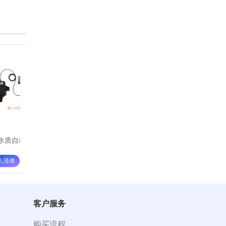
析仪WGZ-3C
上海昕瑞浊度水质自动分析仪WGZ-200C(单通道）
上海昕瑞浊度水质自动分析仪WGZ-200
上海昕瑞便携
¥ 17800
¥ 28000
¥ 2000
加入清单
加入清单
客户服务
购买流程