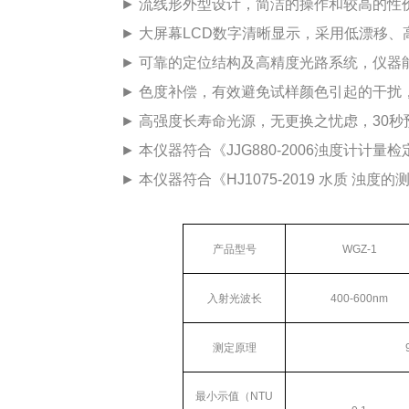
► 流线形外型设计，简洁的操作和较高的性
► 大屏幕LCD数字清晰显示，采用低漂移
► 可靠的定位结构及高精度光路系统，仪器
► 色度补偿，有效避免试样颜色引起的干扰
► 高强度长寿命光源，无更换之忧虑，30
► 本仪器符合《JJG880-2006浊度计计
► 本仪器符合《HJ1075-2019 水质 浊
产品型号
WGZ-1
入射光波长
400-600nm
测定原理
最小示值（
NTU