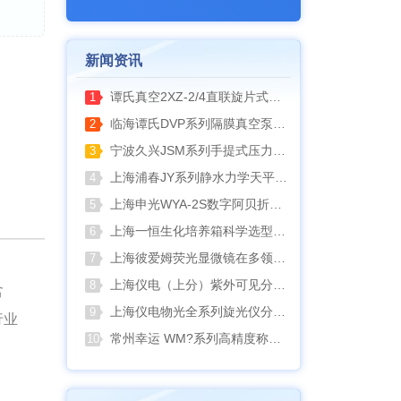
新闻资讯
谭氏真空2XZ-2/4直联旋片式真空泵全面升级，取消气镇阀、油镜变大更便捷
1
临海谭氏DVP系列隔膜真空泵：抗腐蚀、高稳定性的实验室与工业真空解决方案
2
宁波久兴JSM系列手提式压力蒸汽灭菌器：安全高效的实验室灭菌利器
3
上海浦春JY系列静水力学天平：工程与科研领域的精准密度测试利器
4
上海申光WYA-2S数字阿贝折射仪与低温恒温槽组合应用方案
5
上海一恒生化培养箱科学选型指南
6
上海彼爱姆荧光显微镜在多领域样品荧光成像中的应用与工艺优化
7
上海仪电（上分）紫外可见分光光度计如何选型
8
含
上海仪电物光全系列旋光仪分类选型指南
9
行业
常州幸运 WM?系列高精度称重模块如何选择
10