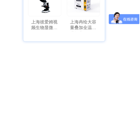
上海彼爱姆视
上海冉绘大容
频生物显微镜
量叠加全温恒
BM-4000
温摇床Rsoi-
3030