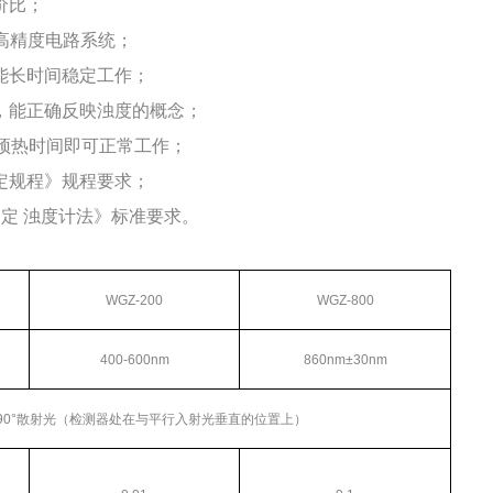
价比；
、高精度电路系统；
能长时间稳定工作；
，能正确反映浊度的概念；
秒预热时间即可正常工作；
量检定规程》规程要求；
度的测定 浊度计法》标准要求。
WGZ-200
WGZ-800
400-600nm
860nm
±
30nm
90
°散射光（检测器处在与平行入射光垂直的位置上）