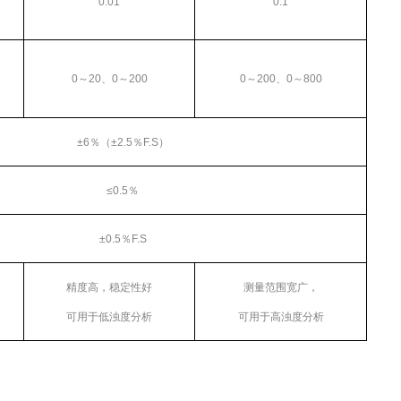
0.01
0.1
0
～
20
、
0
～
200
0
～
200
、
0
～
800
±6
％（
±2.5
％
F.S
）
≤
0.5
％
±0.5
％
F.S
精度高，稳定性好
测量范围宽广，
可用于低浊度分析
可用于高浊度分析