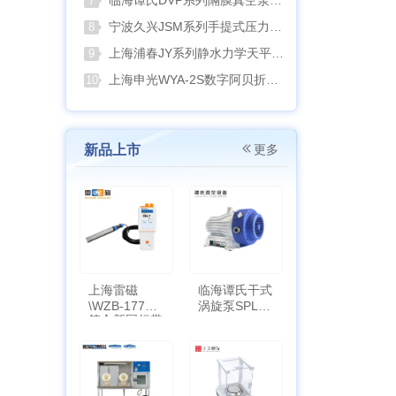
临海谭氏DVP系列隔膜真空泵：抗腐蚀、高稳定性的实验室与工业真空解决方案
7
宁波久兴JSM系列手提式压力蒸汽灭菌器：安全高效的实验室灭菌利器
8
上海浦春JY系列静水力学天平：工程与科研领域的精准密度测试利器
9
上海申光WYA-2S数字阿贝折射仪与低温恒温槽组合应用方案
10
新品上市
更多
上海雷磁
临海谭氏干式
\WZB-177Y
涡旋泵SPL-
符合新国标带
10
定位功能