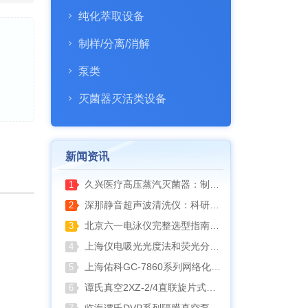
纯化萃取设备
制样/分离/消解
泵类
灭菌器灭活类设备
新闻资讯
久兴医疗高压蒸汽灭菌器：制药科研灭菌的可靠之选
1
深那静音超声波清洗仪：科研洁净新标准，安静高效更安心
2
北京六一电泳仪完整选型指南（分电泳槽 + 电源两大模块，按实验场景直接匹配）
3
上海仪电吸光光度法和荧光分析法的异同
4
上海佑科GC-7860系列网络化气相色谱仪
5
谭氏真空2XZ-2/4直联旋片式真空泵全面升级，取消气镇阀、油镜变大更便捷
6