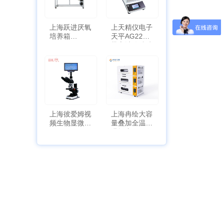
上海跃进厌氧
上天精仪电子
培养箱
天平AG2255
HYQX-III-T
带审计追踪功
能
上海彼爱姆视
上海冉绘大容
频生物显微镜
量叠加全温恒
BM-4000
温摇床Rsoi-
3030