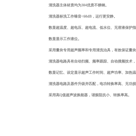
清洗器主体材质均为
304
优质不锈钢。
清洗器标洗工作噪音
<60dB
，运行更安静。
数显超温度、超电压、超电流、低水位、无溶液保护指
数显显示工作液位。
采用量块专用超声频率和专用清洗治具，有效保证量块
清洗器电路具有自动扫频、频率跟踪、自动搜频技术，
数显记忆、设定显示超声工作时间、超声功率、加热温
清洗器电路及器件升级并匹配，电功转换率高、无功损
采用高
Q
值超声波换能器，谐振阻抗小、转换率高。