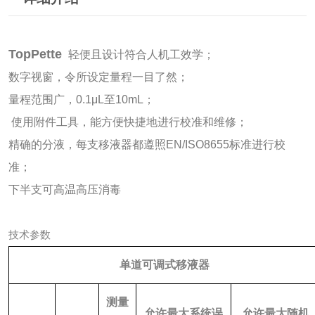
TopPette
轻便且设计符合人机工效学；
数字视窗，令所设定量程一目了然；
量程范围广，
0.1μL至10mL；
使用附件工具，能方便快捷地进行校准和维修；
精确的分液，每支移液器都遵照
EN/ISO8655标准进行校
准；
下半支可高温高压消毒
技术参数
单道可调式移液器
测量
允许最大系统误
允许最大随机