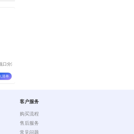
口分液器ADR-50
艾斯玛特循环瓶口分液器ADR-60
¥ 3685
入清单
加入清单
客户服务
购买流程
售后服务
常见问题