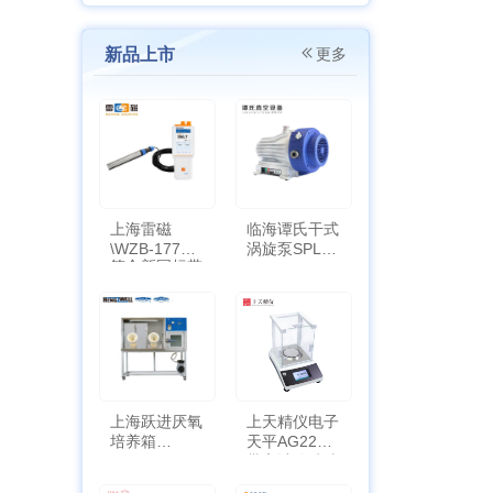
新品上市
更多
上海雷磁
临海谭氏干式
\WZB-177Y
涡旋泵SPL-
符合新国标带
10
定位功能
上海跃进厌氧
上天精仪电子
培养箱
天平AG2255
HYQX-III-T
带审计追踪功
能