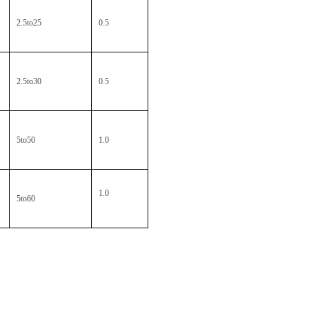
2.5to25
0.5
2.5to30
0.5
5to50
1.0
1.0
5to60