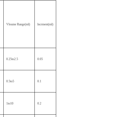
Vloume Range(ml)
lncrment(ml)
0.25to2.5
0.05
0.5to5
0.1
1to10
0.2