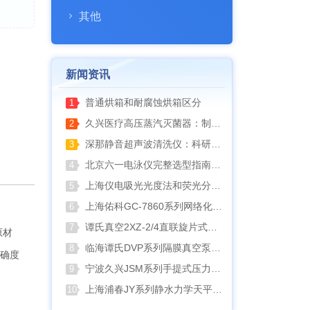
其他
新闻资讯
普通烘箱和耐腐蚀烘箱区分
1
久兴医疗高压蒸汽灭菌器：制药科研灭菌的可靠之选
2
深那静音超声波清洗仪：科研洁净新标准，安静高效更安心
3
北京六一电泳仪完整选型指南（分电泳槽 + 电源两大模块，按实验场景直接匹配）
4
上海仪电吸光光度法和荧光分析法的异同
5
上海佑科GC-7860系列网络化气相色谱仪
6
谭氏真空2XZ-2/4直联旋片式真空泵全面升级，取消气镇阀、油镜变大更便捷
7
原材
临海谭氏DVP系列隔膜真空泵：抗腐蚀、高稳定性的实验室与工业真空解决方案
8
准确度
宁波久兴JSM系列手提式压力蒸汽灭菌器：安全高效的实验室灭菌利器
9
上海浦春JY系列静水力学天平：工程与科研领域的精准密度测试利器
10