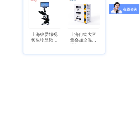
上海彼爱姆视
上海冉绘大容
频生物显微镜
量叠加全温恒
BM-4000
温摇床Rsoi-
3030