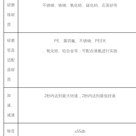
研磨
不锈钢、铬钢、氧化锆、碳化钨、石英砂等
珠材
质
研磨
PE
、聚四氟、不锈钢、
PEEK
管及
、氧化锆、铝合金等；可配合液氮进行实验
适配
器材
质
加
2
秒内达到最大转速，
2
秒内达到最低转速
速、
减速
噪音
≤
55db