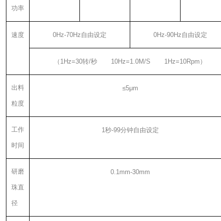
功率
速度
0Hz-70Hz
自由设定
0Hz-90Hz
自由设定
（
1Hz=30
转
/
秒
10Hz=1.0M/S
1Hz=10Rpm
）
出料
≤
5
μ
m
粒度
工作
1
秒
-99
分钟自由设定
时间
研磨
0.1mm-30mm
珠直
径