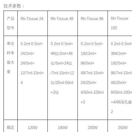
技术参数：
产品
Rh-Tissue
Rh-Tissue 24
Rh-Tissue 48
Rh-Tissue 96
型号
192
单次
0.2ml-0.5ml
×
0.2ml-0.5ml
×
0.2ml-0.5ml
×
0.2ml-0.5ml
样本
24/2ml
×
48
位
/2ml
×
48
192/2ml
×
384/2ml
×
最大
24/5ml
×
位
/5ml
×
24
位
96/5ml
×
192/5ml
×
量
12/7ml-15ml
×
/7ml-15ml
×
12
48/7ml-15ml
×
96/7ml-15ml
4
位
/25ml-50ml
24/25ml
×
48/25ml
×
×
2
位
4/50ml-100ml
8/50ml-100m
×
2
×
4/96
深孔板
2
额定
120W
180W
200W
250W