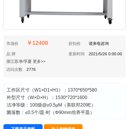
￥12400
市场价
折扣价
请来电咨询
品 牌
更新时间
2021/5/26 0:00:00
浙江苏净/孚夏 更多>>
访问次数
2776
工作区尺寸（W1×D1×H1）：1370*650*580
外型尺寸（W×D×H）：1530*720*1600
洁净等级：100级@≥0.5μM（美联邦209E）
菌落数：≤0.5个/皿·时（Φ90mm培养平皿）
下载产品资料
加入购物清单