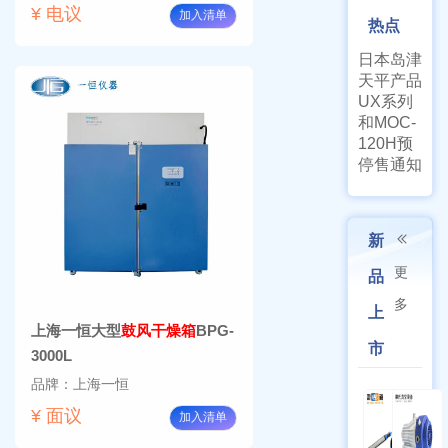
¥ 电议
加入清单
热点
日本岛津
天平产品
UX系列
和MOC-
120H预
停售通知
新
更
品
多
上
上海一恒大型
鼓风干燥箱
BPG-
市
3000L
品牌：上海一恒
¥ 面议
加入清单