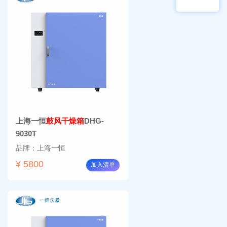
频生
量叠
物显
加全
微镜
温恒
BM-
温摇
4000
床
Rsoi-
3030
上海一恒
鼓风干燥箱
DHG-
9030T
品牌：上海一恒
¥ 5800
加入清单