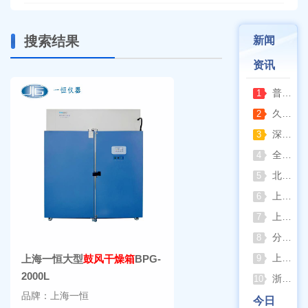
搜索结果
新闻
资讯
普通烘箱和耐腐蚀烘箱区分
1
久兴医疗高压蒸汽灭菌器：制药科研灭菌的可靠之选
2
深那静音超声波清洗仪：科研洁净新标准，安静高效更安心
3
全自动凯氏定氮仪测定焦炭中氮 上海纤检助力焦化行业精准检测
4
北京六一电泳仪完整选型指南（分电泳槽 + 电源两大模块，按实验场景直接匹配）
5
上海仪电吸光光度法和荧光分析法的异同
6
上海佑科GC-7860系列网络化气相色谱仪
7
分清生物安全柜与洁净工作台 苏州安泰科普两类设备差异
8
上海申安灭菌器外排、内排与干燥功能全解析
上海一恒大型
鼓风干燥箱
BPG-
9
2000L
浙江孚夏：打造合规可靠的实验室洁净装备
10
品牌：上海一恒
今日