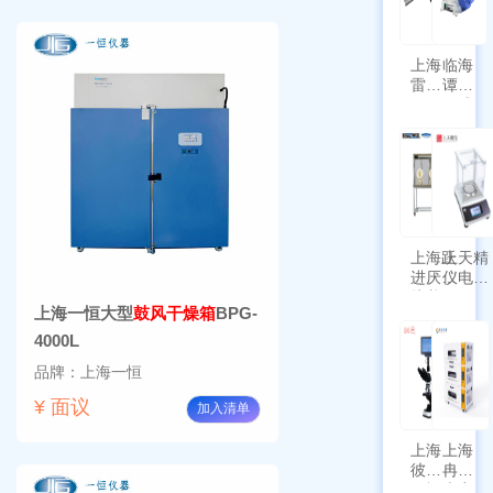
上海
临海
雷磁
谭氏
\WZB-
干式
177Y
涡旋
符合
泵
新国
SPL-
标带
10
定位
功能
上海跃
上天精
进厌氧
仪电子
培养箱
天平
上海一恒大型
鼓风干燥箱
BPG-
HYQX-
AG225
III-T
带审计
4000L
追踪功
品牌：上海一恒
能
¥ 面议
加入清单
上海
上海
彼爱
冉绘
姆视
大容