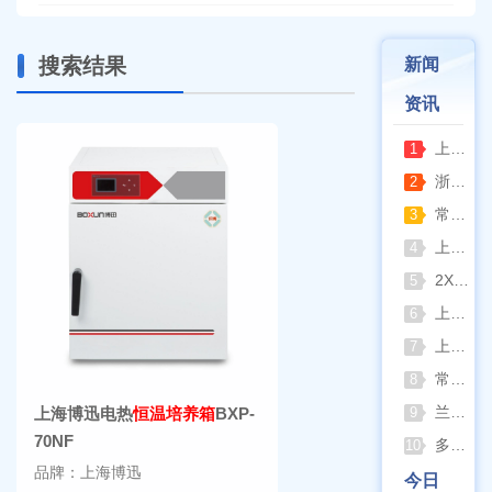
搜索结果
新闻
资讯
上海申安灭菌器外排、内排与干燥功能全解析
1
浙江孚夏：打造合规可靠的实验室洁净装备
2
常熟雪科实验室制冰机日常保养要点
3
上海梅颖浦：深耕混匀设备 赋能科研实验稳定开展
4
2XZ-2/4旋片真空泵完整清洗拆装流程（临海永昊真空泵实操指南）
5
上海一恒恒温振荡器全新控温升级技术介绍
6
上海精宏2026年最新动态：触控升级与低温干燥新方案落地
7
常熟双杰2026年8月动态：以产品迭代与资质沉淀夯实实验室设备合规根基
8
兰格恒流泵2026年8月动态：以专利落地与合规升级筑牢精密流体传输根基
上海博迅电热
恒温培养箱
BXP-
9
70NF
多水样批量检测场景下 水质仪器提升作业效率的实践思路
10
品牌：上海博迅
今日