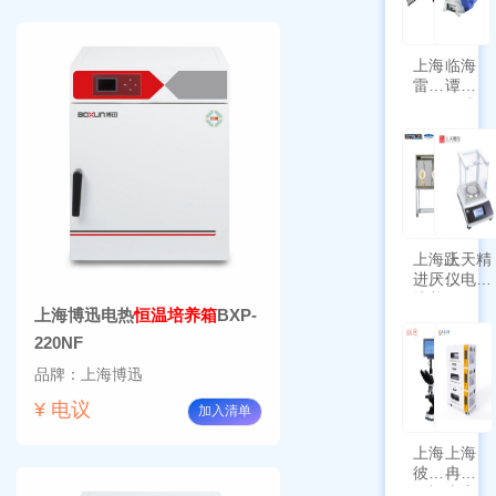
上海
临海
雷磁
谭氏
\WZB-
干式
177Y
涡旋
符合
泵
新国
SPL-
标带
10
定位
功能
上海跃
上天精
进厌氧
仪电子
培养箱
天平
上海博迅电热
恒温培养箱
BXP-
HYQX-
AG225
III-T
带审计
220NF
追踪功
品牌：上海博迅
能
¥ 电议
加入清单
上海
上海
彼爱
冉绘
姆视
大容