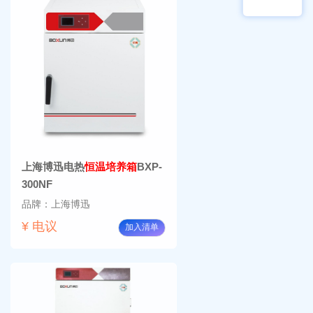
频生
量叠
物显
加全
微镜
温恒
BM-
温摇
4000
床
Rsoi-
3030
上海博迅电热
恒温培养箱
BXP-
300NF
品牌：上海博迅
¥ 电议
加入清单