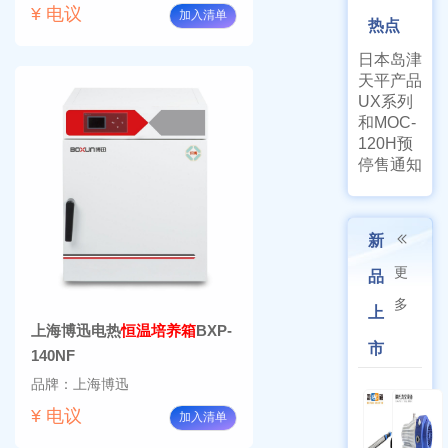
¥ 电议
加入清单
热点
日本岛津
天平产品
UX系列
和MOC-
120H预
停售通知
新
更
品
多
上
上海博迅电热
恒温培养箱
BXP-
市
140NF
品牌：上海博迅
¥ 电议
加入清单