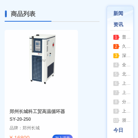
商品列表
新闻
资讯
普通烘箱和耐腐蚀烘箱区分
1
久兴医疗高压蒸汽灭菌器：制药科研灭菌的可靠之选
2
深那静音超声波清洗仪：科研洁净新标准，安静高效更安心
3
全自动凯氏定氮仪测定焦炭中氮 上海纤检助力焦化行业精准检测
4
北京六一电泳仪完整选型指南（分电泳槽 + 电源两大模块，按实验场景直接匹配）
5
上海仪电吸光光度法和荧光分析法的异同
6
上海佑科GC-7860系列网络化气相色谱仪
7
分清生物安全柜与洁净工作台 苏州安泰科普两类设备差异
8
上海申安灭菌器外排、内排与干燥功能全解析
郑州长城科工贸高温循环器
9
SY-20-250
浙江孚夏：打造合规可靠的实验室洁净装备
10
品牌：郑州长城
今日
¥ 16800