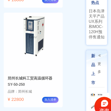
加入清单
热点
日本岛津
天平产品
UX系列
和MOC-
120H预
停售通知
新
更
品
多
上
郑州长城科工贸高温循环器
市
SY-50-250
品牌：郑州长城
¥ 22800
加入清单