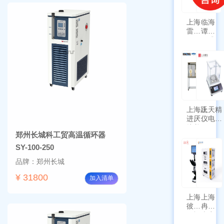
上海
临海
雷磁
谭氏
\WZB-
干式
177Y
涡旋
符合
泵
新国
SPL-
标带
10
定位
功能
上海跃
上天精
进厌氧
仪电子
培养箱
天平
郑州长城科工贸高温循环器
HYQX-
AG225
III-T
带审计
SY-100-250
追踪功
品牌：郑州长城
能
¥ 31800
加入清单
上海
上海
彼爱
冉绘
姆视
大容
频生
量叠