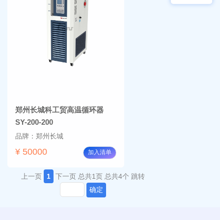
物显
加全
微镜
温恒
BM-
温摇
4000
床
Rsoi-
3030
郑州长城科工贸高温循环器
SY-200-200
品牌：郑州长城
¥ 50000
加入清单
上一页
1
下一页
总共1页
总共4个
跳转
确定