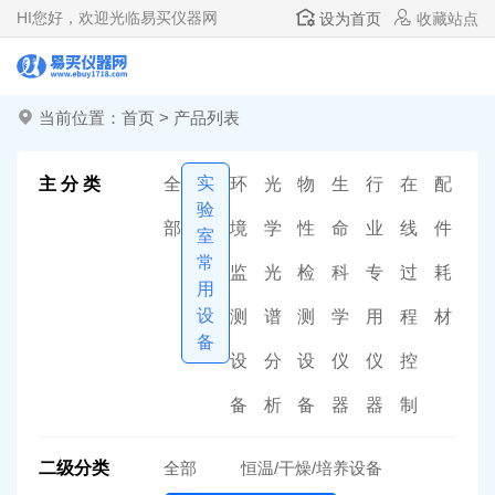
HI
您好，欢迎光临易买仪器网
设为首页
收藏站点
当前位置：
首页
>
产品列表
实
主 分 类
全
环
光
物
生
行
在
配
验
部
境
学
性
命
业
线
件
室
常
监
光
检
科
专
过
耗
用
设
测
谱
测
学
用
程
材
备
设
分
设
仪
仪
控
备
析
备
器
器
制
二级分类
全部
恒温/干燥/培养设备