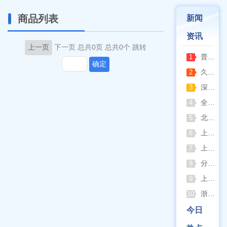
商品列表
新闻
资讯
上一页
下一页
总共0页
总共0个
跳转
普通烘箱和耐腐蚀烘箱区分
1
确定
久兴医疗高压蒸汽灭菌器：制药科研灭菌的可靠之选
2
深那静音超声波清洗仪：科研洁净新标准，安静高效更安心
3
全自动凯氏定氮仪测定焦炭中氮 上海纤检助力焦化行业精准检测
4
北京六一电泳仪完整选型指南（分电泳槽 + 电源两大模块，按实验场景直接匹配）
5
上海仪电吸光光度法和荧光分析法的异同
6
上海佑科GC-7860系列网络化气相色谱仪
7
分清生物安全柜与洁净工作台 苏州安泰科普两类设备差异
8
上海申安灭菌器外排、内排与干燥功能全解析
9
浙江孚夏：打造合规可靠的实验室洁净装备
10
今日