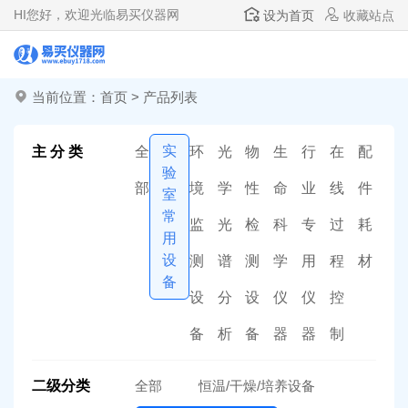
HI
您好，欢迎光临易买仪器网
设为首页
收藏站点
当前位置：
首页
>
产品列表
实
主 分 类
全
环
光
物
生
行
在
配
验
部
境
学
性
命
业
线
件
室
常
监
光
检
科
专
过
耗
用
设
测
谱
测
学
用
程
材
备
设
分
设
仪
仪
控
备
析
备
器
器
制
二级分类
全部
恒温/干燥/培养设备