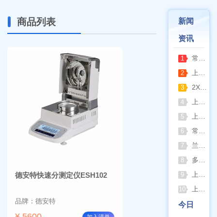
商品列表
新闻
资讯
常熟雪科实验室制冰机日常保养要点
1
上海梅颖浦：深耕混匀设备 赋能科研实验稳定开展
2
2XZ-2/4旋片真空泵完整清洗拆装流程（临海永昊真空泵实操指南）
3
上海一恒恒温振荡器全新控温升级技术介绍
4
上海精宏2026年最新动态：触控升级与低温干燥新方案落地
5
常熟双杰2026年8月动态：以产品迭代与资质沉淀夯实实验室设备合规根基
6
兰格恒流泵2026年8月动态：以专利落地与合规升级筑牢精密流体传输根基
7
多水样批量检测场景下 水质仪器提升作业效率的实践思路
8
上海棱光752Pro紫外可见分光光度计核心优势与适用场景解析
德安特快速分测定仪ESH102
9
上海亚荣旋蒸+真空泵一站式实验室配套方案
10
品牌：德安特
今日
¥ 5600