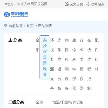
HI
您好，欢迎光临易买仪器网
设为首页
收藏站点
当前位置：
首页
>
产品列表
实
主 分 类
全
环
光
物
生
行
在
配
验
部
境
学
性
命
业
线
件
室
常
监
光
检
科
专
过
耗
用
设
测
谱
测
学
用
程
材
备
设
分
设
仪
仪
控
备
析
备
器
器
制
二级分类
全部
恒温/干燥/培养设备