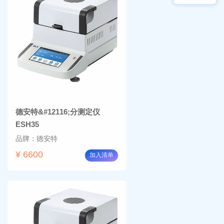
物显
加全
微镜
温恒
BM-
温摇
4000
床
Rsoi-
3030
德安特&#12116;分测定仪
ESH35
品牌：德安特
¥ 6600
加入清单