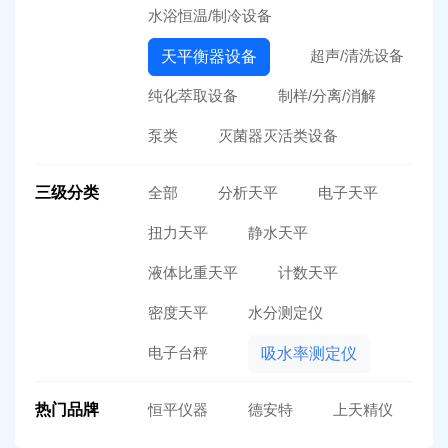
水浴恒温/制冷设备
超声/清洗设备
天平衡器设备
纯化萃取设备
制样/分离/消解
泵类
灭菌器灭活类设备
三级分类
全部
分析天平
电子天平
扭力天平
静水天平
液体比重天平
计数天平
密度天平
水分测定仪
电子台秤
吸水率测定仪
热门品牌
恒平仪器
德安特
上天精仪