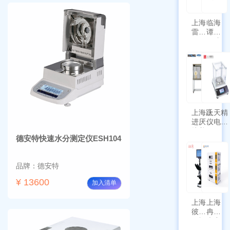
上海
临海
雷磁
谭氏
\WZB-
干式
177Y
涡旋
符合
泵
新国
SPL-
标带
10
定位
功能
上海跃
上天精
进厌氧
仪电子
培养箱
天平
德安特快速水分测定仪ESH104
HYQX-
AG225
III-T
带审计
追踪功
品牌：德安特
能
¥ 13600
加入清单
上海
上海
彼爱
冉绘
姆视
大容
频生
量叠