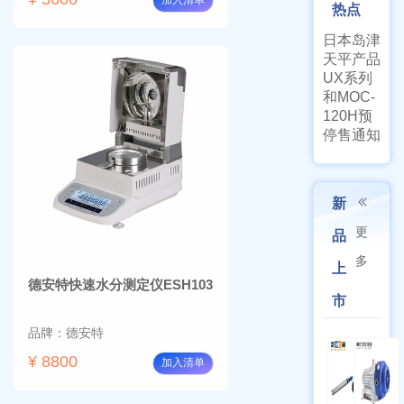
加入清单
热点
日本岛津
天平产品
UX系列
和MOC-
120H预
停售通知
新
更
品
多
上
德安特快速水分测定仪ESH103
市
品牌：德安特
¥ 8800
加入清单