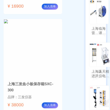
¥ 16900
加入清单
上海
临海
雷磁
谭氏
\WZB-
干式
177Y
涡旋
符合
泵
新国
SPL-
标带
10
定位
功能
上海跃
上天精
进厌氧
仪电子
培养箱
天平
上海三发血小板保存箱SXC-
HYQX-
AG225
III-T
带审计
300
追踪功
品牌：三发仪器
能
¥ 38000
加入清单