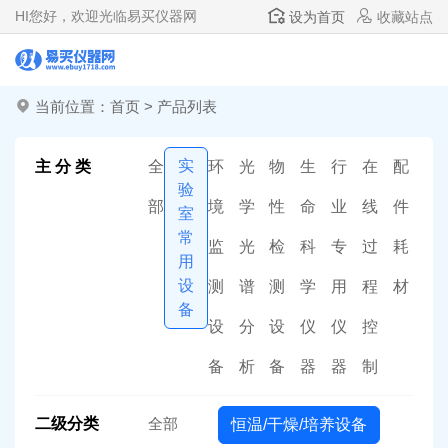
HI
您好，欢迎光临易买仪器网
设为首页
收藏站点
当前位置：
首页
>
产品列表
实
主 分 类
全
环
光
物
生
行
在
配
验
部
境
学
性
命
业
线
件
室
常
监
光
检
科
专
过
耗
用
设
测
谱
测
学
用
程
材
备
设
分
设
仪
仪
控
备
析
备
器
器
制
二级分类
全部
恒温/干燥/培养设备