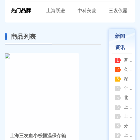
热门品牌
上海跃进
中科美菱
三发仪器
商品列表
新闻
资讯
普通烘箱和耐腐蚀烘箱区分
1
久兴医疗高压蒸汽灭菌器：制药科研灭菌的可靠之选
2
深那静音超声波清洗仪：科研洁净新标准，安静高效更安心
3
全自动凯氏定氮仪测定焦炭中氮 上海纤检助力焦化行业精准检测
4
北京六一电泳仪完整选型指南（分电泳槽 + 电源两大模块，按实验场景直接匹配）
5
上海仪电吸光光度法和荧光分析法的异同
6
上海佑科GC-7860系列网络化气相色谱仪
7
分清生物安全柜与洁净工作台 苏州安泰科普两类设备差异
8
上海申安灭菌器外排、内排与干燥功能全解析
上海三发血小板恒温保存箱
9