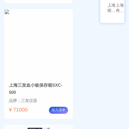
上海
上海
彼爱
冉绘
姆视
大容
频生
量叠
物显
加全
微镜
温恒
BM-
温摇
4000
床
Rsoi-
3030
上海三发血小板保存箱SXC-
500
品牌：三发仪器
¥ 71000
加入清单