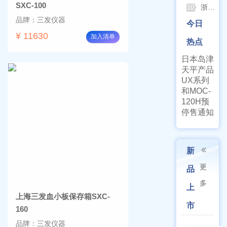
SXC-100
浙江孚夏：打造合规可靠的实验室洁净装备
10
品牌：三发仪器
今日
¥ 11630
加入清单
热点
日本岛津
天平产品
UX系列
和MOC-
120H预
停售通知
新
更
品
多
上
上海三发血小板保存箱SXC-
市
160
品牌：三发仪器