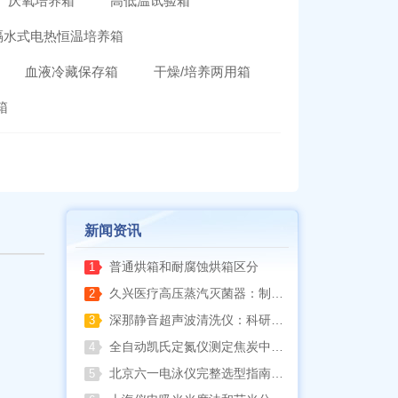
厌氧培养箱
高低温试验箱
隔水式电热恒温培养箱
血液冷藏保存箱
干燥/培养两用箱
箱
新闻资讯
普通烘箱和耐腐蚀烘箱区分
1
久兴医疗高压蒸汽灭菌器：制药科研灭菌的可靠之选
2
深那静音超声波清洗仪：科研洁净新标准，安静高效更安心
3
全自动凯氏定氮仪测定焦炭中氮 上海纤检助力焦化行业精准检测
4
北京六一电泳仪完整选型指南（分电泳槽 + 电源两大模块，按实验场景直接匹配）
5