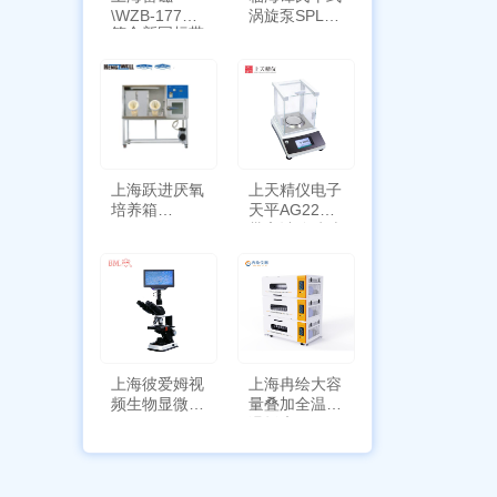
\WZB-177Y
涡旋泵SPL-
符合新国标带
10
定位功能
上海跃进厌氧
上天精仪电子
培养箱
天平AG2255
HYQX-III-T
带审计追踪功
能
上海彼爱姆视
上海冉绘大容
频生物显微镜
量叠加全温恒
BM-4000
温摇床Rsoi-
3030