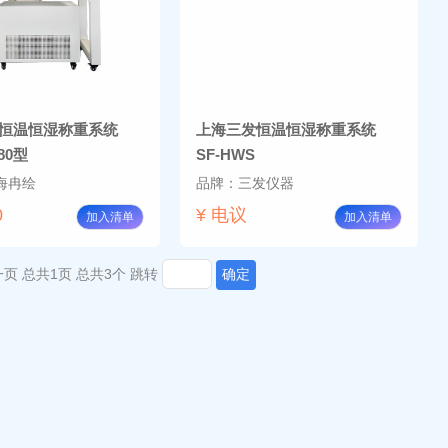
恒温恒湿称重系统
上海三发恒温恒湿称重系统
80型
SF-HWS
海冉绘
品牌：三发仪器
0
¥ 电议
加入清单
加入清单
一页
总共1页
总共3个
跳转
确定