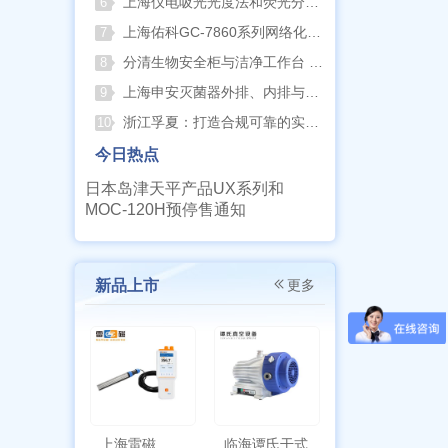
上海仪电吸光光度法和荧光分析法的异同
6
上海佑科GC-7860系列网络化气相色谱仪
7
分清生物安全柜与洁净工作台 苏州安泰科普两类设备差异
8
上海申安灭菌器外排、内排与干燥功能全解析
9
浙江孚夏：打造合规可靠的实验室洁净装备
10
今日热点
日本岛津天平产品UX系列和
MOC-120H预停售通知
新品上市
更多
上海雷磁
临海谭氏干式