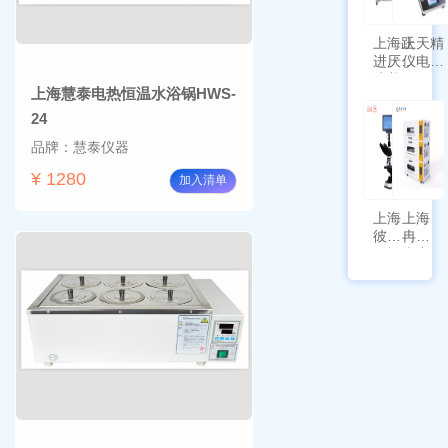
功能
上海跃
上天精
进厌氧
仪电子
培养箱
天平
上海慧泰电热恒温水浴锅HWS-
HYQX-
AG225
III-T
带审计
24
追踪功
品牌：慧泰仪器
能
¥ 1280
加入清单
上海
上海
彼爱
冉绘
姆视
大容
频生
量叠
物显
加全
微镜
温恒
BM-
温摇
4000
床
Rsoi-
3030