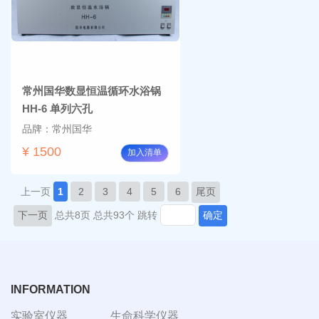
常州国华数显恒温循环水浴锅
HH-6 单列六孔
品牌：常州国华
¥ 1500
加入清单
上一页
1
2
3
4
5
6
尾页
下一页
总共8页
总共93个
跳转
确定
INFORMATION
实验室仪器
生命科学仪器