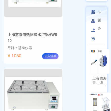
新
更
品
多
上
上海慧泰电热恒温水浴锅HWS-
市
12
品牌：慧泰仪器
¥ 1080
加入清单
上海
临海
雷磁
谭氏
\WZB-
干式
177Y
涡旋
符合
泵
新国
SPL-
标带
10
定位