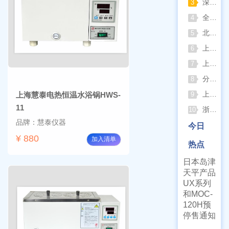
深那静音超声波清洗仪：科研洁净新标准，安静高效更安心
3
全自动凯氏定氮仪测定焦炭中氮 上海纤检助力焦化行业精准检测
4
北京六一电泳仪完整选型指南（分电泳槽 + 电源两大模块，按实验场景直接匹配）
5
上海仪电吸光光度法和荧光分析法的异同
6
上海佑科GC-7860系列网络化气相色谱仪
7
分清生物安全柜与洁净工作台 苏州安泰科普两类设备差异
8
上海申安灭菌器外排、内排与干燥功能全解析
上海慧泰电热恒温水浴锅HWS-
9
11
浙江孚夏：打造合规可靠的实验室洁净装备
10
品牌：慧泰仪器
今日
¥ 880
加入清单
热点
日本岛津
天平产品
UX系列
和MOC-
120H预
停售通知