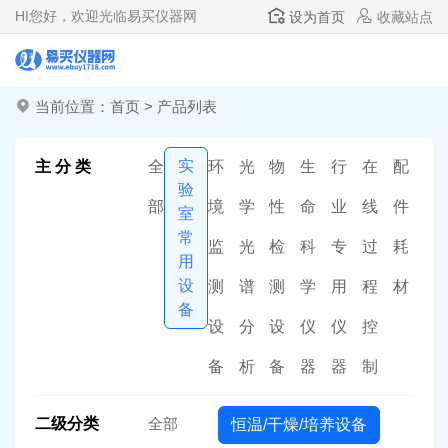
HI
您好，欢迎光临易买仪器网
设为首页
收藏站点
当前位置：
首页
>
产品列表
实
主 分 类
全
环
光
物
生
行
在
配
验
部
境
学
性
命
业
线
件
室
常
监
光
检
科
专
过
耗
用
设
测
谱
测
学
用
程
材
备
设
分
设
仪
仪
控
备
析
备
器
器
制
二级分类
全部
恒温/干燥/培养设备