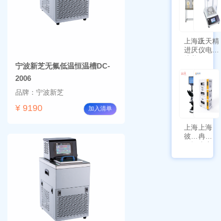
标带
10
定位
功能
上海跃
上天精
进厌氧
仪电子
培养箱
天平
宁波新芝无氟低温恒温槽DC-
HYQX-
AG225
III-T
带审计
2006
追踪功
品牌：宁波新芝
能
¥ 9190
加入清单
上海
上海
彼爱
冉绘
姆视
大容
频生
量叠
物显
加全
微镜
温恒
BM-
温摇
4000
床
Rsoi-
3030