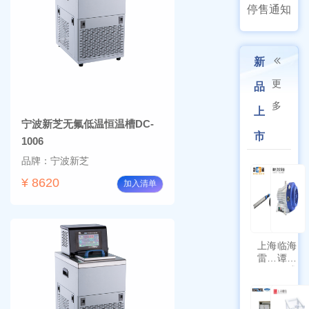
停售通知
新
更
品
多
上
宁波新芝无氟低温恒温槽DC-
市
1006
品牌：宁波新芝
¥ 8620
加入清单
上海
临海
雷磁
谭氏
\WZB-
干式
177Y
涡旋
符合
泵
新国
SPL-