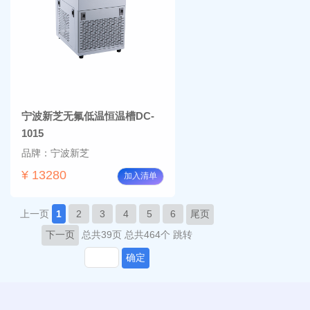
宁波新芝无氟低温恒温槽DC-
1015
品牌：宁波新芝
¥ 13280
加入清单
上一页
1
2
3
4
5
6
尾页
下一页
总共39页
总共464个
跳转
确定