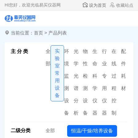
HI
您好，欢迎光临易买仪器网
设为首页
收藏站点
当前位置：
首页
>
产品列表
实
主 分 类
全
环
光
物
生
行
在
配
验
部
境
学
性
命
业
线
件
室
常
监
光
检
科
专
过
耗
用
设
测
谱
测
学
用
程
材
备
设
分
设
仪
仪
控
备
析
备
器
器
制
二级分类
全部
恒温/干燥/培养设备