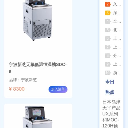
久兴医疗高压蒸汽灭菌器：制药科研灭菌的可靠之选
2
深那静音超声波清洗仪：科研洁净新标准，安静高效更安心
3
全自动凯氏定氮仪测定焦炭中氮 上海纤检助力焦化行业精准检测
4
北京六一电泳仪完整选型指南（分电泳槽 + 电源两大模块，按实验场景直接匹配）
5
上海仪电吸光光度法和荧光分析法的异同
6
上海佑科GC-7860系列网络化气相色谱仪
7
分清生物安全柜与洁净工作台 苏州安泰科普两类设备差异
8
上海申安灭菌器外排、内排与干燥功能全解析
宁波新芝无氟低温恒温槽SDC-
9
6
浙江孚夏：打造合规可靠的实验室洁净装备
10
品牌：宁波新芝
今日
¥ 8300
加入清单
热点
日本岛津
天平产品
UX系列
和MOC-
120H预