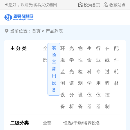
HI
您好，欢迎光临易买仪器网
设为首页
收藏站点
当前位置：
首页
>
产品列表
实
主 分 类
全
环
光
物
生
行
在
配
验
部
境
学
性
命
业
线
件
室
常
监
光
检
科
专
过
耗
用
设
测
谱
测
学
用
程
材
备
设
分
设
仪
仪
控
备
析
备
器
器
制
二级分类
全部
恒温/干燥/培养设备