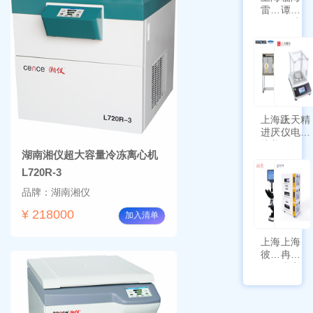
雷磁
谭氏
\WZB-
干式
177Y
涡旋
符合
泵
新国
SPL-
标带
10
定位
功能
上海跃
上天精
进厌氧
仪电子
培养箱
天平
湖南湘仪超大容量冷冻离心机
HYQX-
AG225
III-T
带审计
L720R-3
追踪功
品牌：湖南湘仪
能
¥ 218000
加入清单
上海
上海
彼爱
冉绘
姆视
大容
频生
量叠
物显
加全
微镜
温恒