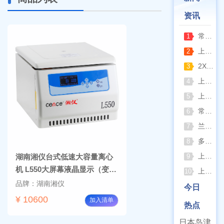
资讯
常熟雪科实验室制冰机日常保养要点
1
上海梅颖浦：深耕混匀设备 赋能科研实验稳定开展
2
2XZ-2/4旋片真空泵完整清洗拆装流程（临海永昊真空泵实操指南）
3
上海一恒恒温振荡器全新控温升级技术介绍
4
上海精宏2026年最新动态：触控升级与低温干燥新方案落地
5
常熟双杰2026年8月动态：以产品迭代与资质沉淀夯实实验室设备合规根基
6
兰格恒流泵2026年8月动态：以专利落地与合规升级筑牢精密流体传输根基
7
多水样批量检测场景下 水质仪器提升作业效率的实践思路
8
上海棱光752Pro紫外可见分光光度计核心优势与适用场景解析
湖南湘仪台式低速大容量离心
9
机 L550大屏幕液晶显示（变
上海亚荣旋蒸+真空泵一站式实验室配套方案
10
频）
品牌：湖南湘仪
今日
¥ 10600
加入清单
热点
日本岛津