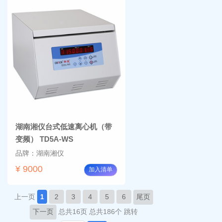
湖南湘仪台式低速离心机（带
变频） TD5A-WS
品牌：湖南湘仪
¥ 9000
加入清单
上一页
1
2
3
4
5
6
尾页
下一页
总共16页
总共186个
跳转