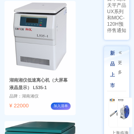
天平产品
UX系列
和MOC-
120H预
停售通知
新
更
品
多
上
湖南湘仪低速离心机（大屏幕
市
液晶显示） L535-1
品牌：湖南湘仪
¥ 22000
加入清单
上海
临海