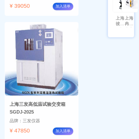
¥ 39050
加入清单
上海
上海
彼爱
冉绘
姆视
大容
频生
量叠
物显
加全
微镜
温恒
BM-
温摇
4000
床
Rsoi-
3030
上海三发高低温试验交变箱
SGDJ-2025
品牌：三发仪器
¥ 47850
加入清单