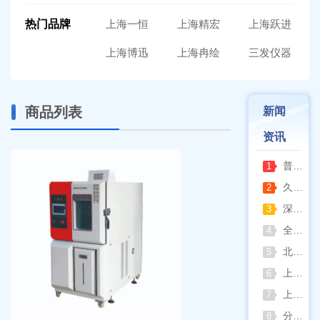
热门品牌
上海一恒
上海精宏
上海跃进
上海博迅
上海冉绘
三发仪器
商品列表
新闻
资讯
普通烘箱和耐腐蚀烘箱区分
1
久兴医疗高压蒸汽灭菌器：制药科研灭菌的可靠之选
2
深那静音超声波清洗仪：科研洁净新标准，安静高效更安心
3
全自动凯氏定氮仪测定焦炭中氮 上海纤检助力焦化行业精准检测
4
北京六一电泳仪完整选型指南（分电泳槽 + 电源两大模块，按实验场景直接匹配）
5
上海仪电吸光光度法和荧光分析法的异同
6
上海佑科GC-7860系列网络化气相色谱仪
7
分清生物安全柜与洁净工作台 苏州安泰科普两类设备差异
8