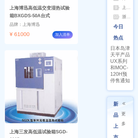
上海申安灭菌器外排、内排与干燥功能全解析
上海博迅高低温交变湿热试验
9
箱BXGDS-50A台式
浙江孚夏：打造合规可靠的实验室洁净装备
10
品牌：上海博迅
今日
¥ 61000
加入清单
热点
日本岛津
天平产品
UX系列
和MOC-
120H预
停售通知
新
更
品
多
上
上海三发高低温试验箱SGD-
市