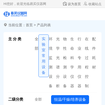
HI
您好，欢迎光临易买仪器网
设为首页
收藏站点
当前位置：
首页
>
产品列表
实
主 分 类
全
环
光
物
生
行
在
配
验
部
境
学
性
命
业
线
件
室
常
监
光
检
科
专
过
耗
用
设
测
谱
测
学
用
程
材
备
设
分
设
仪
仪
控
备
析
备
器
器
制
二级分类
全部
恒温/干燥/培养设备