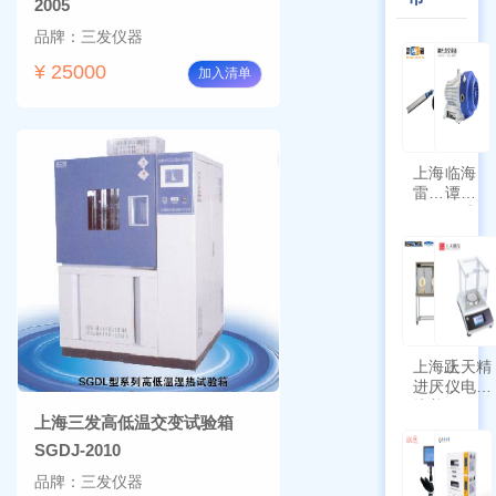
2005
品牌：三发仪器
¥ 25000
加入清单
上海
临海
雷磁
谭氏
\WZB-
干式
177Y
涡旋
符合
泵
新国
SPL-
标带
10
定位
功能
上海跃
上天精
进厌氧
仪电子
培养箱
天平
上海三发高低温交变试验箱
HYQX-
AG225
III-T
带审计
SGDJ-2010
追踪功
品牌：三发仪器
能