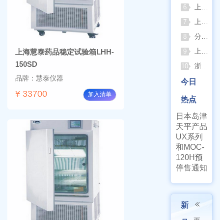
上海仪电吸光光度法和荧光分析法的异同
6
上海佑科GC-7860系列网络化气相色谱仪
7
分清生物安全柜与洁净工作台 苏州安泰科普两类设备差异
8
上海申安灭菌器外排、内排与干燥功能全解析
上海慧泰药品稳定试验箱LHH-
9
150SD
浙江孚夏：打造合规可靠的实验室洁净装备
10
品牌：慧泰仪器
今日
¥ 33700
加入清单
热点
日本岛津
天平产品
UX系列
和MOC-
120H预
停售通知
新