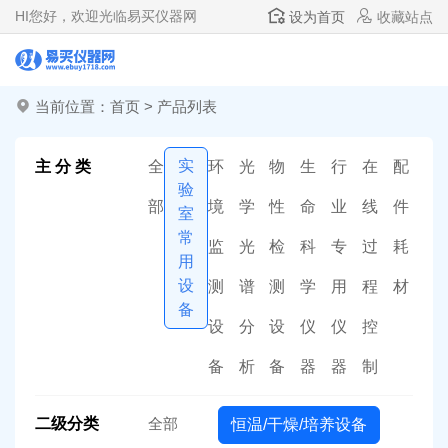
HI
您好，欢迎光临易买仪器网
设为首页
收藏站点
当前位置：
首页
>
产品列表
实
主 分 类
全
环
光
物
生
行
在
配
验
部
境
学
性
命
业
线
件
室
常
监
光
检
科
专
过
耗
用
设
测
谱
测
学
用
程
材
备
设
分
设
仪
仪
控
备
析
备
器
器
制
二级分类
全部
恒温/干燥/培养设备