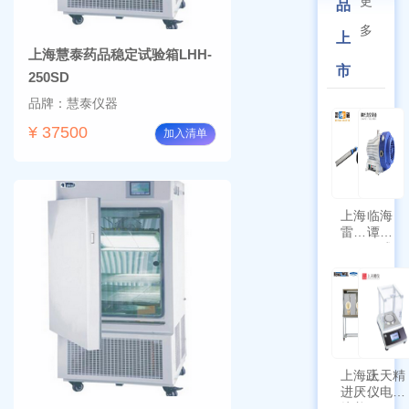
更
品
多
上
上海慧泰药品稳定试验箱LHH-
市
250SD
品牌：慧泰仪器
¥ 37500
加入清单
上海
临海
雷磁
谭氏
\WZB-
干式
177Y
涡旋
符合
泵
新国
SPL-
标带
10
定位
功能
上海跃
上天精
进厌氧
仪电子
培养箱
天平