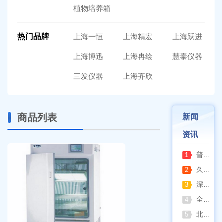
植物培养箱
热门品牌
上海一恒
上海精宏
上海跃进
上海博迅
上海冉绘
慧泰仪器
三发仪器
上海齐欣
商品列表
新闻
资讯
普通烘箱和耐腐蚀烘箱区分
1
久兴医疗高压蒸汽灭菌器：制药科研灭菌的可靠之选
2
深那静音超声波清洗仪：科研洁净新标准，安静高效更安心
3
全自动凯氏定氮仪测定焦炭中氮 上海纤检助力焦化行业精准检测
4
北京六一电泳仪完整选型指南（分电泳槽 + 电源两大模块，按实验场景直接匹配）
5