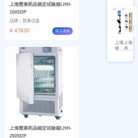
上海慧泰药品稳定试验箱LHH-
HYQX-
AG225
III-T
带审计
150SDP
追踪功
品牌：慧泰仪器
能
¥ 47630
加入清单
上海
上海
彼爱
冉绘
姆视
大容
频生
量叠
物显
加全
微镜
温恒
BM-
温摇
4000
床
Rsoi-
3030
上海慧泰药品稳定试验箱LHH-
250SDP