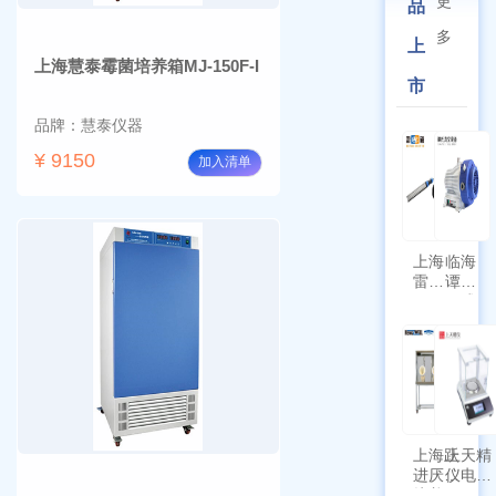
更
品
多
上
上海慧泰霉菌培养箱MJ-150F-I
市
品牌：慧泰仪器
¥ 9150
加入清单
上海
临海
雷磁
谭氏
\WZB-
干式
177Y
涡旋
符合
泵
新国
SPL-
标带
10
定位
功能
上海跃
上天精
进厌氧
仪电子
培养箱
天平