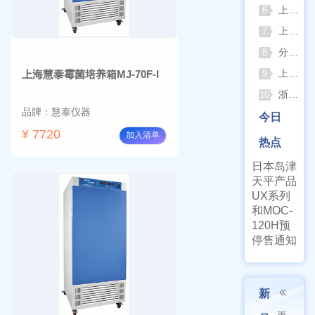
上海仪电吸光光度法和荧光分析法的异同
6
上海佑科GC-7860系列网络化气相色谱仪
7
分清生物安全柜与洁净工作台 苏州安泰科普两类设备差异
8
上海申安灭菌器外排、内排与干燥功能全解析
上海慧泰霉菌培养箱MJ-70F-I
9
浙江孚夏：打造合规可靠的实验室洁净装备
10
品牌：慧泰仪器
今日
¥ 7720
加入清单
热点
日本岛津
天平产品
UX系列
和MOC-
120H预
停售通知
新