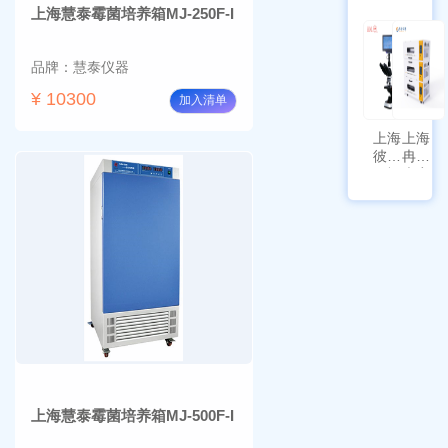
上海慧泰霉菌培养箱MJ-250F-I
HYQX-
AG225
III-T
带审计
追踪功
品牌：慧泰仪器
能
¥ 10300
加入清单
上海
上海
彼爱
冉绘
姆视
大容
频生
量叠
物显
加全
微镜
温恒
BM-
温摇
4000
床
Rsoi-
3030
上海慧泰霉菌培养箱MJ-500F-I