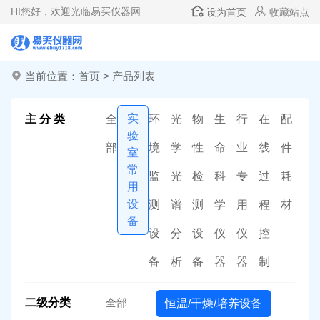
HI
您好，欢迎光临易买仪器网
设为首页
收藏站点
当前位置：
首页
>
产品列表
实
主 分 类
全
环
光
物
生
行
在
配
验
部
境
学
性
命
业
线
件
室
常
监
光
检
科
专
过
耗
用
设
测
谱
测
学
用
程
材
备
设
分
设
仪
仪
控
备
析
备
器
器
制
二级分类
全部
恒温/干燥/培养设备