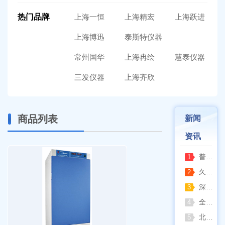
热门品牌
上海一恒
上海精宏
上海跃进
上海博迅
泰斯特仪器
常州国华
上海冉绘
慧泰仪器
三发仪器
上海齐欣
商品列表
新闻
资讯
普通烘箱和耐腐蚀烘箱区分
1
久兴医疗高压蒸汽灭菌器：制药科研灭菌的可靠之选
2
深那静音超声波清洗仪：科研洁净新标准，安静高效更安心
3
全自动凯氏定氮仪测定焦炭中氮 上海纤检助力焦化行业精准检测
4
北京六一电泳仪完整选型指南（分电泳槽 + 电源两大模块，按实验场景直接匹配）
5