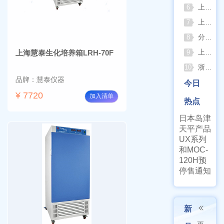
上海仪电吸光光度法和荧光分析法的异同
6
上海佑科GC-7860系列网络化气相色谱仪
7
分清生物安全柜与洁净工作台 苏州安泰科普两类设备差异
8
上海申安灭菌器外排、内排与干燥功能全解析
上海慧泰生化培养箱LRH-70F
9
浙江孚夏：打造合规可靠的实验室洁净装备
10
品牌：慧泰仪器
今日
¥ 7720
加入清单
热点
日本岛津
天平产品
UX系列
和MOC-
120H预
停售通知
新