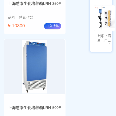
上海慧泰生化培养箱LRH-250F
HYQX-
AG225
III-T
带审计
追踪功
品牌：慧泰仪器
能
¥ 10300
加入清单
上海
上海
彼爱
冉绘
姆视
大容
频生
量叠
物显
加全
微镜
温恒
BM-
温摇
4000
床
Rsoi-
3030
上海慧泰生化培养箱LRH-500F