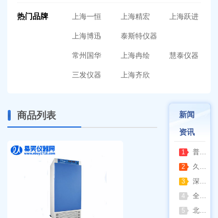
热门品牌
上海一恒
上海精宏
上海跃进
上海博迅
泰斯特仪器
常州国华
上海冉绘
慧泰仪器
三发仪器
上海齐欣
商品列表
新闻
资讯
普通烘箱和耐腐蚀烘箱区分
1
久兴医疗高压蒸汽灭菌器：制药科研灭菌的可靠之选
2
深那静音超声波清洗仪：科研洁净新标准，安静高效更安心
3
全自动凯氏定氮仪测定焦炭中氮 上海纤检助力焦化行业精准检测
4
北京六一电泳仪完整选型指南（分电泳槽 + 电源两大模块，按实验场景直接匹配）
5