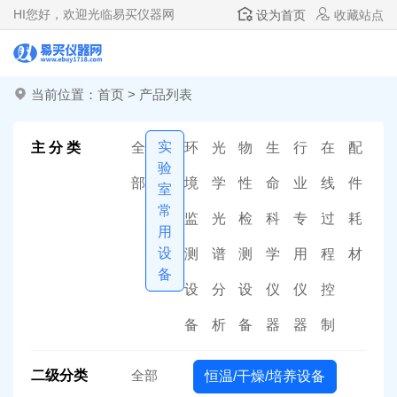
HI
您好，欢迎光临易买仪器网
设为首页
收藏站点
当前位置：
首页
>
产品列表
实
主 分 类
全
环
光
物
生
行
在
配
验
部
境
学
性
命
业
线
件
室
常
监
光
检
科
专
过
耗
用
设
测
谱
测
学
用
程
材
备
设
分
设
仪
仪
控
备
析
备
器
器
制
二级分类
全部
恒温/干燥/培养设备