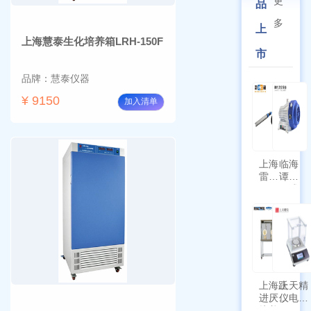
更
品
多
上
上海慧泰生化培养箱LRH-150F
市
品牌：慧泰仪器
¥ 9150
加入清单
上海
临海
雷磁
谭氏
\WZB-
干式
177Y
涡旋
符合
泵
新国
SPL-
标带
10
定位
功能
上海跃
上天精
进厌氧
仪电子
培养箱
天平