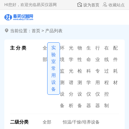
HI
您好，欢迎光临易买仪器网
设为首页
收藏站点
当前位置：
首页
>
产品列表
实
主 分 类
全
环
光
物
生
行
在
配
验
部
境
学
性
命
业
线
件
室
常
监
光
检
科
专
过
耗
用
设
测
谱
测
学
用
程
材
备
设
分
设
仪
仪
控
备
析
备
器
器
制
二级分类
全部
恒温/干燥/培养设备