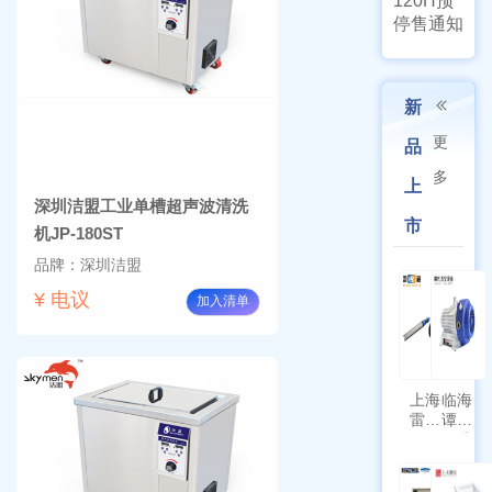
120H预
停售通知
新
更
品
多
上
深圳洁盟工业单槽超声波清洗
市
机JP-180ST
品牌：深圳洁盟
¥ 电议
加入清单
上海
临海
雷磁
谭氏
\WZB-
干式
177Y
涡旋
符合
泵