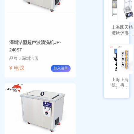
新国
SPL-
标带
10
定位
功能
上海跃
上天精
进厌氧
仪电子
培养箱
天平
深圳洁盟超声波清洗机JP-
HYQX-
AG225
III-T
带审计
240ST
追踪功
品牌：深圳洁盟
能
¥ 电议
加入清单
上海
上海
彼爱
冉绘
姆视
大容
频生
量叠
物显
加全
微镜
温恒
BM-
温摇
4000
床
Rsoi-
3030