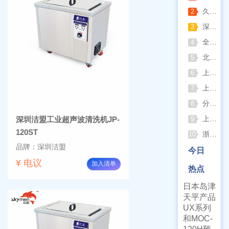
久兴医疗高压蒸汽灭菌器：制药科研灭菌的可靠之选
2
深那静音超声波清洗仪：科研洁净新标准，安静高效更安心
3
全自动凯氏定氮仪测定焦炭中氮 上海纤检助力焦化行业精准检测
4
北京六一电泳仪完整选型指南（分电泳槽 + 电源两大模块，按实验场景直接匹配）
5
上海仪电吸光光度法和荧光分析法的异同
6
上海佑科GC-7860系列网络化气相色谱仪
7
分清生物安全柜与洁净工作台 苏州安泰科普两类设备差异
8
上海申安灭菌器外排、内排与干燥功能全解析
深圳洁盟工业超声波清洗机JP-
9
120ST
浙江孚夏：打造合规可靠的实验室洁净装备
10
品牌：深圳洁盟
今日
¥ 电议
加入清单
热点
日本岛津
天平产品
UX系列
和MOC-