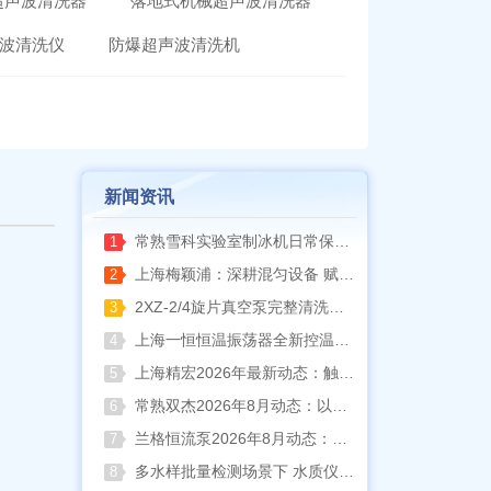
超声波清洗器
落地式机械超声波清洗器
波清洗仪
防爆超声波清洗机
新闻资讯
常熟雪科实验室制冰机日常保养要点
1
上海梅颖浦：深耕混匀设备 赋能科研实验稳定开展
2
2XZ-2/4旋片真空泵完整清洗拆装流程（临海永昊真空泵实操指南）
3
上海一恒恒温振荡器全新控温升级技术介绍
4
上海精宏2026年最新动态：触控升级与低温干燥新方案落地
5
常熟双杰2026年8月动态：以产品迭代与资质沉淀夯实实验室设备合规根基
6
兰格恒流泵2026年8月动态：以专利落地与合规升级筑牢精密流体传输根基
7
多水样批量检测场景下 水质仪器提升作业效率的实践思路
8