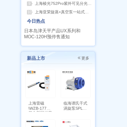
上海棱光752Pro紫外可见分光光度计核心优势与适用场景解析
9
上海亚荣旋蒸+真空泵一站式实验室配套方案
10
今日热点
日本岛津天平产品UX系列和
MOC-120H预停售通知
新品上市
更多
上海雷磁
临海谭氏干式
\WZB-177Y
涡旋泵SPL-
符合新国标带
10
定位功能