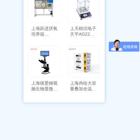
上海跃进厌氧
上天精仪电子
培养箱
天平AG2255
HYQX-III-T
带审计追踪功
能
上海彼爱姆视
上海冉绘大容
频生物显微镜
量叠加全温恒
BM-4000
温摇床Rsoi-
3030