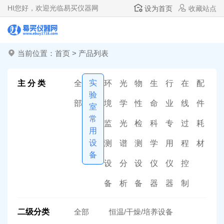
HI
您好，欢迎光临易买仪器网
设为首页
收藏站点
当前位置：
首页
>
产品列表
实
主 分 类
全
环
光
物
生
行
在
配
验
部
境
学
性
命
业
线
件
室
常
监
光
检
科
专
过
耗
用
设
测
谱
测
学
用
程
材
备
设
分
设
仪
仪
控
备
析
备
器
器
制
二级分类
全部
恒温/干燥/培养设备