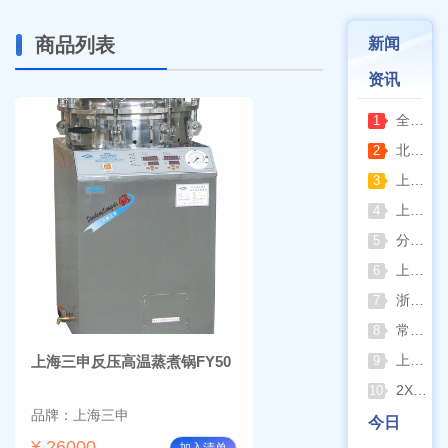
商品列表
新闻
资讯
全自动凯氏定氮仪测定焦炭中氮 上海纤检助力焦化行业精准检测
1
北京六一电泳仪完整选型指南（分电泳槽 + 电源两大模块，按实验场景直接匹配）
2
上海仪电吸光光度法和荧光分析法的异同
3
上海佑科GC-7860系列网络化气相色谱仪
4
分清生物安全柜与洁净工作台 苏州安泰科普两类设备差异
5
上海申安灭菌器外排、内排与干燥功能全解析
6
浙江孚夏：打造合规可靠的实验室洁净装备
7
常熟雪科实验室制冰机日常保养要点
8
上海梅颖浦：深耕混匀设备 赋能科研实验稳定开展
上海三申反压高温蒸煮锅FY50
9
2XZ-2/4旋片真空泵完整清洗拆装流程（临海永昊真空泵实操指南）
10
品牌：上海三申
今日
¥ 26000