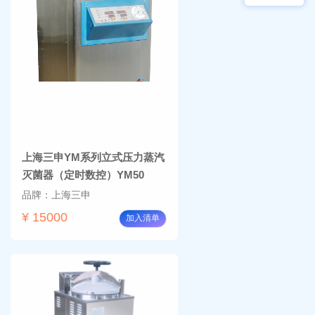
物显
加全
微镜
温恒
BM-
温摇
4000
床
Rsoi-
3030
上海三申YM系列立式压力蒸汽
灭菌器（定时数控）YM50
品牌：上海三申
¥ 15000
加入清单