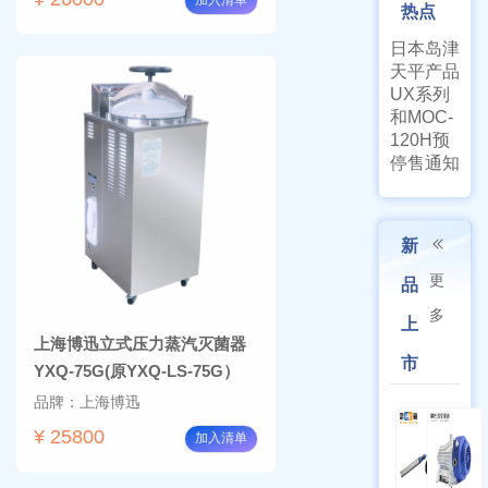
加入清单
热点
日本岛津
天平产品
UX系列
和MOC-
120H预
停售通知
新
更
品
多
上
上海博迅立式压力蒸汽灭菌器
市
YXQ-75G(原YXQ-LS-75G）
品牌：上海博迅
¥ 25800
加入清单