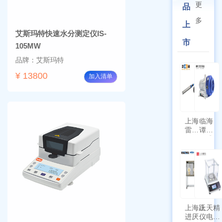
更
品
多
上
艾斯玛特快速水分测定仪IS-
市
105MW
品牌：艾斯玛特
¥ 13800
加入清单
上海
临海
雷磁
谭氏
\WZB-
干式
177Y
涡旋
符合
泵
新国
SPL-
标带
10
定位
功能
上海跃
上天精
进厌氧
仪电子