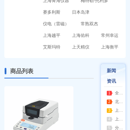
上海菁海仪器
梅特勒-托利多
赛多利斯
日本岛津
仪电（雷磁）
常熟双杰
上海越平
上海佑科
常州幸运
艾斯玛特
上天精仪
上海衡平
商品列表
新闻
资讯
全自动凯氏定氮仪测定焦炭中氮 上海纤检助力焦化行业精准检测
1
北京六一电泳仪完整选型指南（分电泳槽 + 电源两大模块，按实验场景直接匹配）
2
上海仪电吸光光度法和荧光分析法的异同
3
上海佑科GC-7860系列网络化气相色谱仪
4
分清生物安全柜与洁净工作台 苏州安泰科普两类设备差异
5