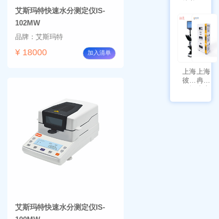
培养箱
天平
艾斯玛特快速水分测定仪IS-
HYQX-
AG225
III-T
带审计
102MW
追踪功
品牌：艾斯玛特
能
¥ 18000
加入清单
上海
上海
彼爱
冉绘
姆视
大容
频生
量叠
物显
加全
微镜
温恒
BM-
温摇
4000
床
Rsoi-
3030
艾斯玛特快速水分测定仪IS-