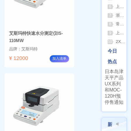
上海申安灭菌器外排、内排与干燥功能全解析
6
浙江孚夏：打造合规可靠的实验室洁净装备
7
常熟雪科实验室制冰机日常保养要点
8
上海梅颖浦：深耕混匀设备 赋能科研实验稳定开展
艾斯玛特快速水分测定仪IS-
9
110MW
2XZ-2/4旋片真空泵完整清洗拆装流程（临海永昊真空泵实操指南）
10
品牌：艾斯玛特
今日
¥ 12000
加入清单
热点
日本岛津
天平产品
UX系列
和MOC-
120H预
停售通知
新