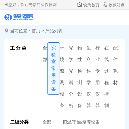
HI
您好，欢迎光临易买仪器网
设为首页
收藏站点
当前位置：
首页
>
产品列表
实
主 分 类
全
环
光
物
生
行
在
配
验
部
境
学
性
命
业
线
件
室
常
监
光
检
科
专
过
耗
用
设
测
谱
测
学
用
程
材
备
设
分
设
仪
仪
控
备
析
备
器
器
制
二级分类
全部
恒温/干燥/培养设备