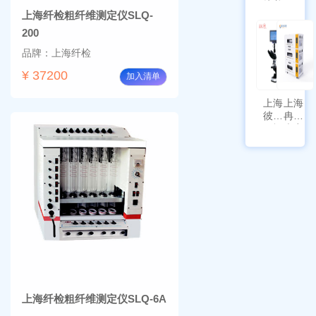
培养箱
天平
上海纤检粗纤维测定仪SLQ-
HYQX-
AG225
III-T
带审计
200
追踪功
品牌：上海纤检
能
¥ 37200
加入清单
上海
上海
彼爱
冉绘
姆视
大容
频生
量叠
物显
加全
微镜
温恒
BM-
温摇
4000
床
Rsoi-
3030
上海纤检粗纤维测定仪SLQ-6A