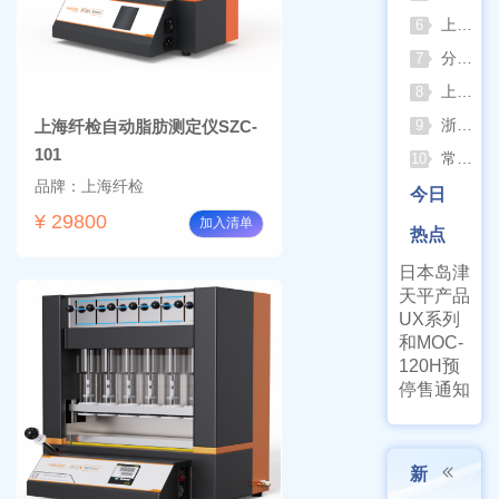
上海佑科GC-7860系列网络化气相色谱仪
6
分清生物安全柜与洁净工作台 苏州安泰科普两类设备差异
7
上海申安灭菌器外排、内排与干燥功能全解析
8
浙江孚夏：打造合规可靠的实验室洁净装备
上海纤检自动脂肪测定仪SZC-
9
101
常熟雪科实验室制冰机日常保养要点
10
品牌：上海纤检
今日
¥ 29800
加入清单
热点
日本岛津
天平产品
UX系列
和MOC-
120H预
停售通知
新