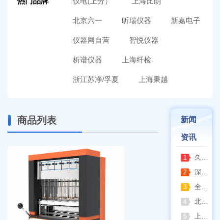
热门品牌
仪电(上分）
上海比朗
北京六一
昕瑞仪器
新嘉电子
仪器网自营
智悦仪器
析谱仪器
上海纤检
浙江苏净/孚夏
上海秉越
商品列表
新闻
资讯
久兴医疗高压蒸汽灭菌器：制药科研灭菌的可靠之选
1
深那静音超声波清洗仪：科研洁净新标准，安静高效更安心
2
全自动凯氏定氮仪测定焦炭中氮 上海纤检助力焦化行业精准检测
3
北京六一电泳仪完整选型指南（分电泳槽 + 电源两大模块，按实验场景直接匹配）
4
上海仪电吸光光度法和荧光分析法的异同
5