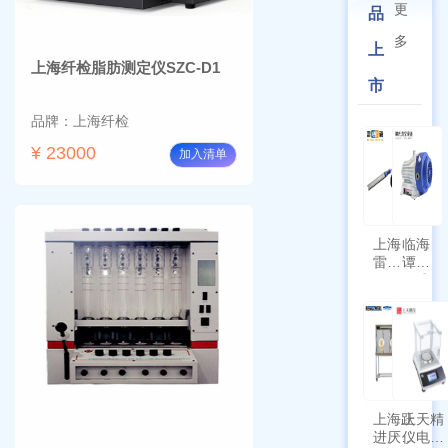
更
品
多
上
上海纤检脂肪测定仪SZC-D1
市
品牌：上海纤检
¥ 23000
加入清单
上海
临海
雷磁
谭氏
\WZB-
干式
177Y
涡旋
符合
泵
新国
SPL-
标带
10
定位
功能
上海跃
上天精
进厌氧
仪电子