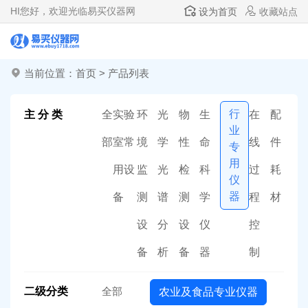
HI
您好，欢迎光临易买仪器网
设为首页
收藏站点
当前位置：
首页
>
产品列表
行
主 分 类
全
实验
环
光
物
生
在
配
业
部
室常
境
学
性
命
线
件
专
用
用设
监
光
检
科
过
耗
仪
器
备
测
谱
测
学
程
材
设
分
设
仪
控
备
析
备
器
制
二级分类
全部
农业及食品专业仪器