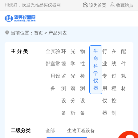
HI
您好，欢迎光临易买仪器网
设为首页
收藏站点
当前位置：
首页
>
产品列表
生
主 分 类
全
实验
环
光
物
行
在
配
命
部
室常
境
学
性
业
线
件
科
学
用设
监
光
检
专
过
耗
仪
器
备
测
谱
测
用
程
材
设
分
设
仪
控
备
析
备
器
制
二级分类
全部
生物工程设备