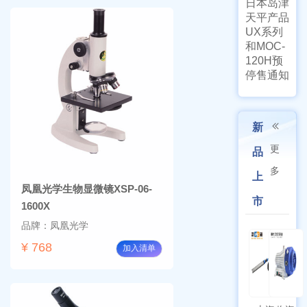
日本岛津
天平产品
UX系列
和MOC-
120H预
停售通知
新
更
品
多
上
凤凰光学生物显微镜XSP-06-
市
1600X
品牌：凤凰光学
¥ 768
加入清单