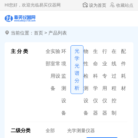
HI
您好，欢迎光临易买仪器网
设为首页
收藏站点
当前位置：
首页
>
产品列表
光
主 分 类
全
实验
环
物
生
行
在
配
学
部
室常
境
性
命
业
线
件
光
谱
用设
监
检
科
专
过
耗
分
析
备
测
测
学
用
程
材
设
设
仪
仪
控
备
备
器
器
制
二级分类
全部
光学测量仪器