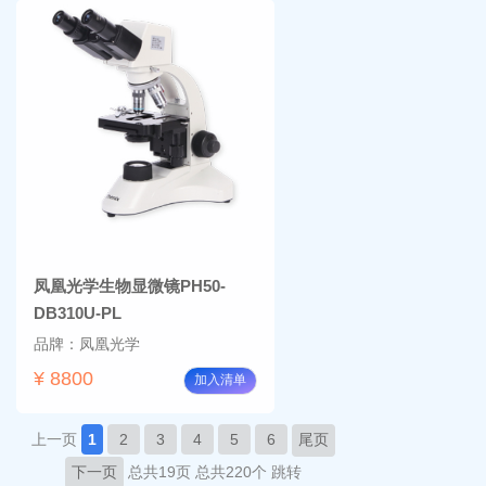
凤凰光学生物显微镜PH50-
DB310U-PL
品牌：凤凰光学
¥ 8800
加入清单
上一页
1
2
3
4
5
6
尾页
下一页
总共19页
总共220个
跳转