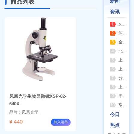
商品列表
新闻
资讯
久兴医疗高压蒸汽灭菌器：制药科研灭菌的可靠之选
1
深那静音超声波清洗仪：科研洁净新标准，安静高效更安心
2
全自动凯氏定氮仪测定焦炭中氮 上海纤检助力焦化行业精准检测
3
北京六一电泳仪完整选型指南（分电泳槽 + 电源两大模块，按实验场景直接匹配）
4
上海仪电吸光光度法和荧光分析法的异同
5
上海佑科GC-7860系列网络化气相色谱仪
6
分清生物安全柜与洁净工作台 苏州安泰科普两类设备差异
7
上海申安灭菌器外排、内排与干燥功能全解析
8
浙江孚夏：打造合规可靠的实验室洁净装备
凤凰光学生物显微镜XSP-02-
9
640X
常熟雪科实验室制冰机日常保养要点
10
品牌：凤凰光学
今日
¥ 440
加入清单
热点