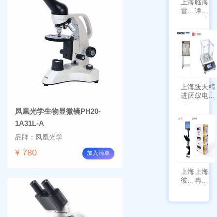
上海
临海
雷磁
谭氏
\WZB-
干式
177Y
涡旋
符合
泵
新国
SPL-
标带
10
定位
功能
上海跃
上天精
进厌氧
仪电子
培养箱
天平
凤凰光学生物显微镜PH20-
HYQX-
AG225
III-T
带审计
1A31L-A
追踪功
品牌：凤凰光学
能
¥ 780
加入清单
上海
上海
彼爱
冉绘
姆视
大容
频生
量叠
物显
加全
微镜
温恒