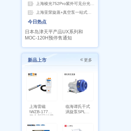
上海棱光752Pro紫外可见分光光度计核心优势与适用场景解析
9
上海亚荣旋蒸+真空泵一站式实验室配套方案
10
今日热点
日本岛津天平产品UX系列和
MOC-120H预停售通知
新品上市
更多
上海雷磁
临海谭氏干式
\WZB-177Y
涡旋泵SPL-
符合新国标带
10
定位功能