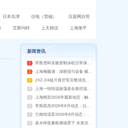
日本岛津
仪电（雷磁）
仪器网自营
特
艾斯玛特
上天精仪
上海衡平
新闻资讯
常熟雪科实验室制冰机日常保养要点
1
上海梅颖浦：深耕混匀设备 赋能科研实验稳定开展
2
2XZ-2/4旋片真空泵完整清洗拆装流程（临海永昊真空泵实操指南）
3
上海一恒恒温振荡器全新控温升级技术介绍
4
上海精宏2026年最新动态：触控升级与低温干燥新方案落地
5
常熟双杰2026年8月动态：以产品迭代与资质沉淀夯实实验室设备合规根基
6
兰格恒流泵2026年8月动态：以专利落地与合规升级筑牢精密流体传输根基
7
多水样批量检测场景下 水质仪器提升作业效率的实践思路
8