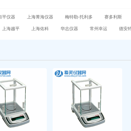
恒平仪器
上海菁海仪器
梅特勒-托利多
赛多利斯
上海越平
上海佑科
华志仪器
常州幸运
德安