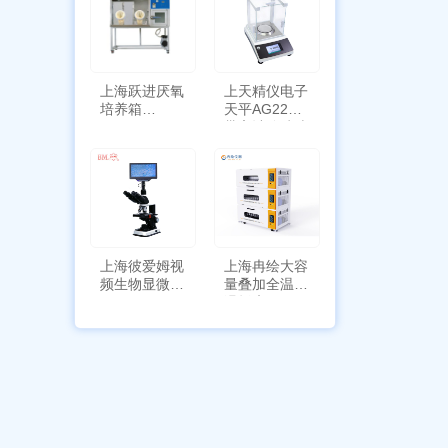
上海跃进厌氧
上天精仪电子
培养箱
天平AG2255
HYQX-III-T
带审计追踪功
能
上海彼爱姆视
上海冉绘大容
频生物显微镜
量叠加全温恒
BM-4000
温摇床Rsoi-
3030