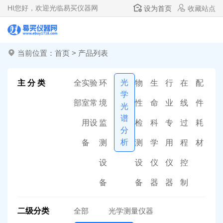
HI
您好，欢迎光临易买仪器网
设为首页
收藏站点
当前位置：
首页
>
产品列表
光
主 分 类
全
实验
环
物
生
行
在
配
学
部
室常
境
性
命
业
线
件
光
谱
用设
监
检
科
专
过
耗
分
析
备
测
测
学
用
程
材
设
设
仪
仪
控
备
备
器
器
制
二级分类
全部
光学测量仪器