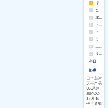
深那静音超声波清洗仪：科研洁净新标准，安静高效更安心
3
全自动凯氏定氮仪测定焦炭中氮 上海纤检助力焦化行业精准检测
4
北京六一电泳仪完整选型指南（分电泳槽 + 电源两大模块，按实验场景直接匹配）
5
上海仪电吸光光度法和荧光分析法的异同
6
上海佑科GC-7860系列网络化气相色谱仪
7
分清生物安全柜与洁净工作台 苏州安泰科普两类设备差异
8
上海申安灭菌器外排、内排与干燥功能全解析
9
浙江孚夏：打造合规可靠的实验室洁净装备
10
今日
热点
日本岛津
天平产品
UX系列
和MOC-
120H预
停售通知