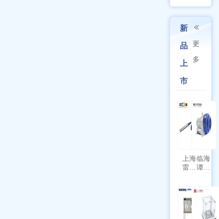
新
更
品
多
上
市
上海
临海
雷磁
谭氏
\WZB-
干式
177Y
涡旋
符合
泵
新国
SPL-
标带
10
定位