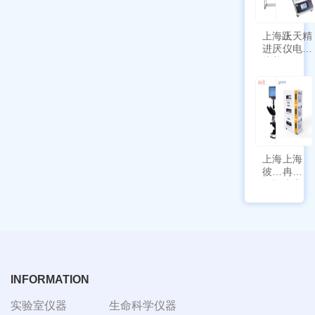
功能
上海跃
上天精
进厌氧
仪电子
培养箱
天平
HYQX-
AG225
III-T
带审计
追踪功
能
上海
上海
彼爱
冉绘
姆视
大容
频生
量叠
物显
加全
微镜
温恒
BM-
温摇
4000
床
Rsoi-
3030
INFORMATION
实验室仪器
生命科学仪器