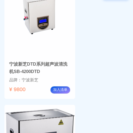
物显
加全
微镜
温恒
BM-
温摇
4000
床
Rsoi-
3030
宁波新芝DTD系列超声波清洗
机SB-4200DTD
品牌：宁波新芝
¥ 9800
加入清单